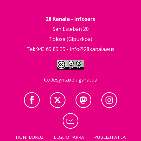
28 Kanala - Infosare
San Esteban 20
Tolosa (Gipuzkoa)
Tel: 943 69 89 35 -
info@28kanala.eus
Codesyntaxek garatua
HONI BURUZ
LEGE OHARRA
PUBLIZITATEA