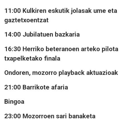
11:00 Kulkiren eskutik jolasak ume eta
gaztetxoentzat
14:00 Jubilatuen bazkaria
16:30 Herriko beteranoen arteko pilota
txapelketako finala
Ondoren, mozorro playback aktuazioak
21:00 Barrikote afaria
Bingoa
23:00 Mozorroen sari banaketa