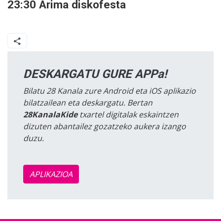
23:30 Arima diskofesta
DESKARGATU GURE APPa!
Bilatu 28 Kanala zure Android eta iOS aplikazio
bilatzailean eta deskargatu. Bertan
28KanalaKide
txartel digitalak eskaintzen
dizuten abantailez gozatzeko aukera izango
duzu.
APLIKAZIOA