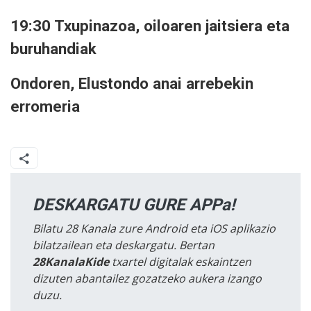
19:30 Txupinazoa, oiloaren jaitsiera eta
buruhandiak
Ondoren, Elustondo anai arrebekin
erromeria
DESKARGATU GURE APPa!
Bilatu 28 Kanala zure Android eta iOS aplikazio
bilatzailean eta deskargatu. Bertan
28KanalaKide
txartel digitalak eskaintzen
dizuten abantailez gozatzeko aukera izango
duzu.