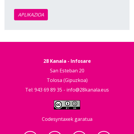
APLIKAZIOA
28 Kanala - Infosare
San Esteban 20
Tolosa (Gipuzkoa)
Tel: 943 69 89 35 -
info@28kanala.eus
Codesyntaxek garatua