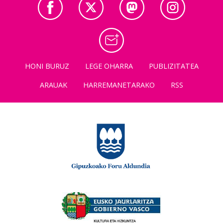
HONI BURUZ
LEGE OHARRA
PUBLIZITATEA
ARAUAK
HARREMANETARAKO
RSS