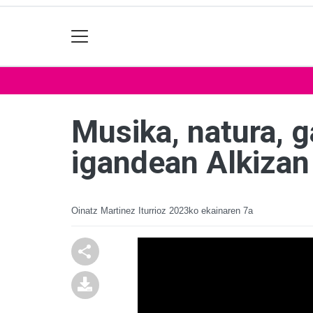
Musika, natura, g
igandean Alkizan
Oinatz Martinez Iturrioz
2023ko ekainaren 7a