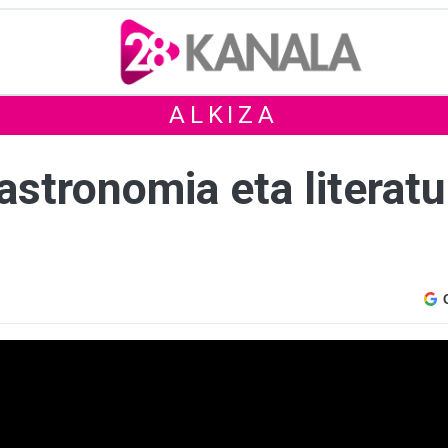
ALKIZA
astronomia eta literat