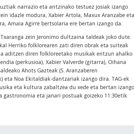
ztiak narrazio eta antzinako testuez josiak izango
 zein idazle modura, Xabier Artola, Maxux Aranzabe et
ra, Amaia Agirre bertsolaria ere bertan izango da.
Txaranga zein Jeronimo dultzaina taldeak joko dute.
al Herriko folklorearen zati diren obrak eta suiteak
a aditzen diren folkloreetako musikak entzun ahalko
endia (perkusioa), Xabier Valverde (gitarra), Oihana
saldeako Ahots Gazteak (S. Aranzaberen
 eta Noa Ekitaldiak-dantzariak izango dira. TAG-ek
sika eta kultura zabaltzea du xede eta bertan izang
ta gastronomia eta janari postuak goizeko 11:30etik