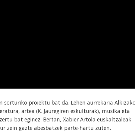
sorturiko proiektu bat da. Lehen aurrekaria Alkizak
ratura, artea (K. Jauregiren eskulturak), musika eta
ertu bat eginez. Bertan, Xabier Artola euskaltzaleak
aur zein gazte abesbatzek parte-hartu zuten.