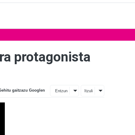
ura protagonista
Gehitu gaitzazu Googlen
Entzun
Itzuli