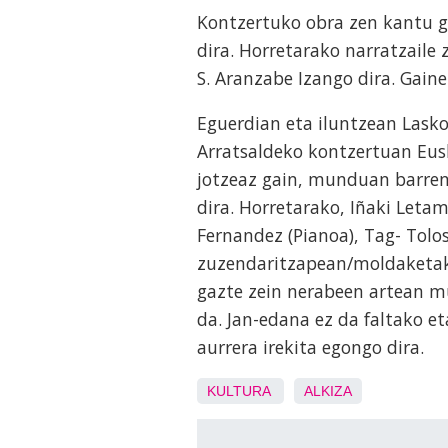
Kontzertuko obra zen kantu gu
dira. Horretarako narratzaile
S. Aranzabe Izango dira. Gaine
Eguerdian eta iluntzean Lasko
Arratsaldeko kontzertuan Eusk
jotzeaz gain, munduan barren
dira. Horretarako, Iñaki Letam
Fernandez (Pianoa), Tag- Tolo
zuzendaritzapean/moldaketak)
gazte zein nerabeen artean mu
da. Jan-edana ez da faltako e
aurrera irekita egongo dira.
KULTURA
ALKIZA