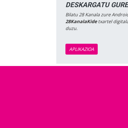
DESKARGATU GURE
Bilatu 28 Kanala zure Android
28KanalaKide
txartel digita
duzu.
APLIKAZIOA