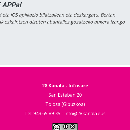
 APPa!
 eta iOS aplikazio bilatzailean eta deskargatu. Bertan
lak eskaintzen dizuten abantailez gozatzeko aukera izango
28 Kanala - Infosare
San Esteban 20
Tolosa (Gipuzkoa)
Tel: 943 69 89 35 -
info@28kanala.eus