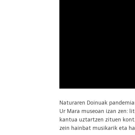
Naturaren Doinuak pandemian 
Ur Mara museoan izan zen: lite
kantua uztartzen zituen kontz
zein hainbat musikarik eta h