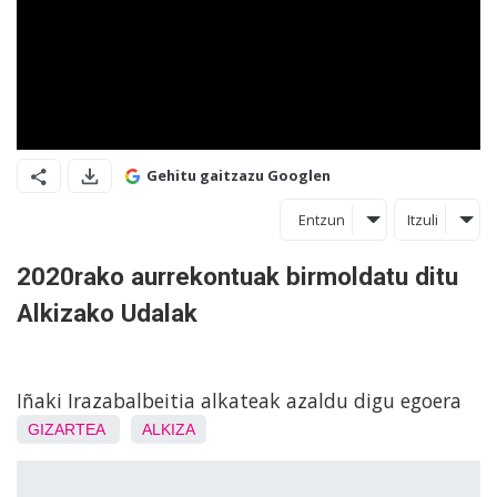
Gehitu gaitzazu Googlen
Entzun
Itzuli
2020rako aurrekontuak birmoldatu ditu
Alkizako Udalak
Iñaki Irazabalbeitia alkateak azaldu digu egoera
GIZARTEA
ALKIZA