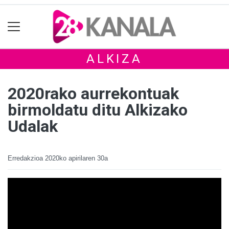
ALKIZA
2020rako aurrekontuak
birmoldatu ditu Alkizako
Udalak
Erredakzioa
2020ko apirilaren 30a