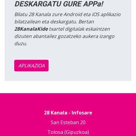
DESKARGATU GURE APPa!
Bilatu 28 Kanala zure Android eta iOS aplikazio
bilatzailean eta deskargatu. Bertan
28KanalaKide
txartel digitalak eskaintzen
dizuten abantailez gozatzeko aukera izango
duzu.
APLIKAZIOA
28 Kanala - Infosare
San Esteban 20
Tolosa (Gipuzkoa)