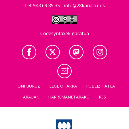
Tel: 943 69 89 35 -
info@28kanala.eus
Codesyntaxek garatua
HONI BURUZ
LEGE OHARRA
PUBLIZITATEA
ARAUAK
HARREMANETARAKO
RSS