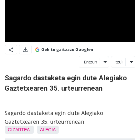
Gehitu gaitzazu Googlen
Entzun
Itzuli
Sagardo dastaketa egin dute Alegiako
Gaztetxearen 35. urteurrenean
Sagardo dastaketa egin dute Alegiako
Gaztetxearen 35. urteurrenean
GIZARTEA
ALEGIA