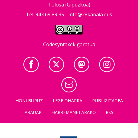
Tolosa (Gipuzkoa)
Tel: 943 69 89 35 -
info@28kanala.eus
Codesyntaxek garatua
HONI BURUZ
LEGE OHARRA
PUBLIZITATEA
ARAUAK
HARREMANETARAKO
RSS