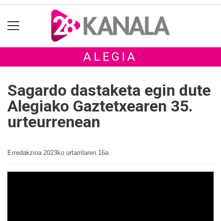
ALEGIA
Sagardo dastaketa egin dute
Alegiako Gaztetxearen 35.
urteurrenean
Erredakzioa
2023ko urtarrilaren 16a