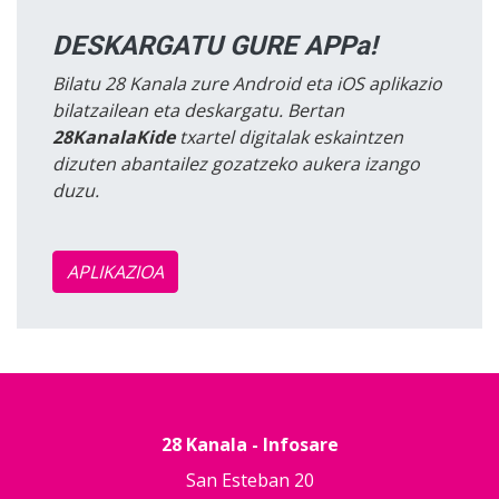
DESKARGATU GURE APPa!
Bilatu 28 Kanala zure Android eta iOS aplikazio
bilatzailean eta deskargatu. Bertan
28KanalaKide
txartel digitalak eskaintzen
dizuten abantailez gozatzeko aukera izango
duzu.
APLIKAZIOA
28 Kanala - Infosare
San Esteban 20