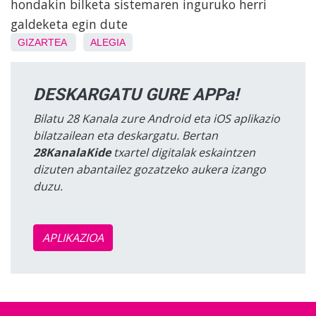
hondakin bilketa sistemaren inguruko herri
galdeketa egin dute
GIZARTEA
ALEGIA
DESKARGATU GURE APPa!
Bilatu 28 Kanala zure Android eta iOS aplikazio
bilatzailean eta deskargatu. Bertan
28KanalaKide
txartel digitalak eskaintzen
dizuten abantailez gozatzeko aukera izango
duzu.
APLIKAZIOA