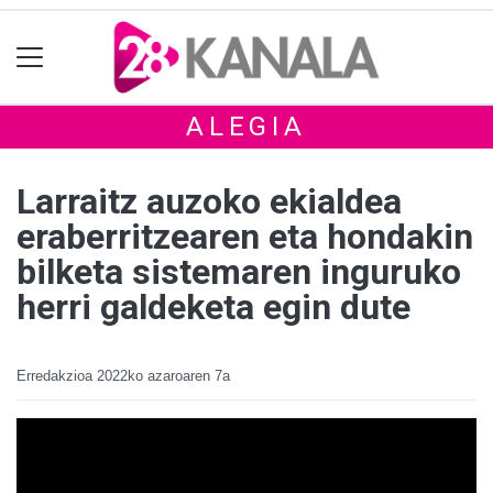
ALEGIA
Larraitz auzoko ekialdea
eraberritzearen eta hondakin
bilketa sistemaren inguruko
herri galdeketa egin dute
Erredakzioa
2022ko azaroaren 7a