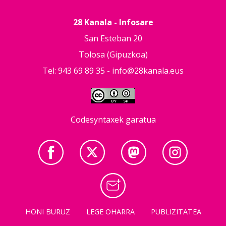
28 Kanala - Infosare
San Esteban 20
Tolosa (Gipuzkoa)
Tel: 943 69 89 35 -
info@28kanala.eus
Codesyntaxek garatua
HONI BURUZ
LEGE OHARRA
PUBLIZITATEA