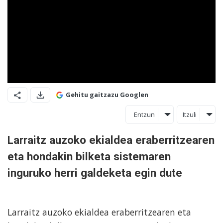
Gehitu gaitzazu Googlen
Entzun
Itzuli
Larraitz auzoko ekialdea eraberritzearen
eta hondakin bilketa sistemaren
inguruko herri galdeketa egin dute
Larraitz auzoko ekialdea eraberritzearen eta