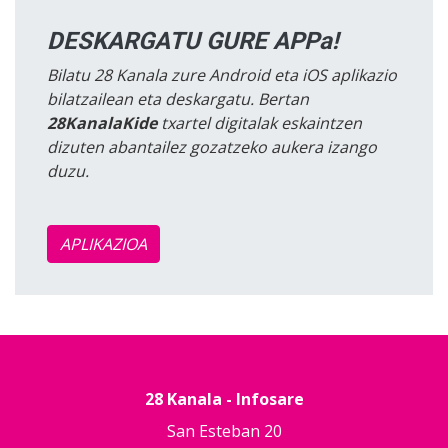
DESKARGATU GURE APPa!
Bilatu 28 Kanala zure Android eta iOS aplikazio
bilatzailean eta deskargatu. Bertan
28KanalaKide
txartel digitalak eskaintzen
dizuten abantailez gozatzeko aukera izango
duzu.
APLIKAZIOA
28 Kanala - Infosare
San Esteban 20