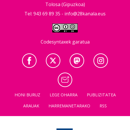
Tolosa (Gipuzkoa)
Tel: 943 69 89 35 -
info@28kanala.eus
Codesyntaxek garatua
HONI BURUZ
LEGE OHARRA
PUBLIZITATEA
ARAUAK
HARREMANETARAKO
RSS