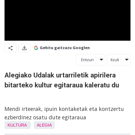
Gehitu gaitzazu Googlen
Entzun
Itzuli
Alegiako Udalak urtarriletik apirilera
bitarteko kultur egitaraua kaleratu du
Mendi irteerak, ipuin kontaketak eta kontzertu
ezberdinez osatu dute egitaraua
KULTURA
ALEGIA