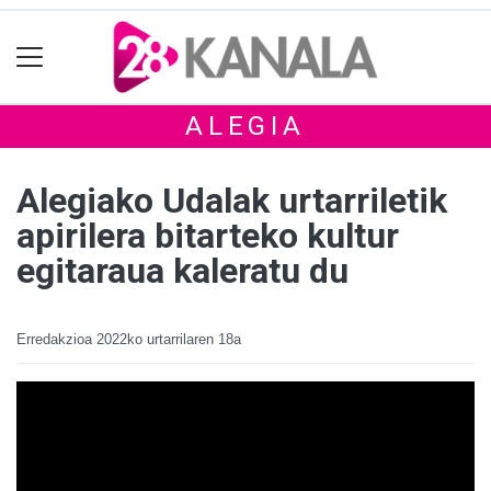
ALEGIA
Alegiako Udalak urtarriletik
apirilera bitarteko kultur
egitaraua kaleratu du
Erredakzioa
2022ko urtarrilaren 18a