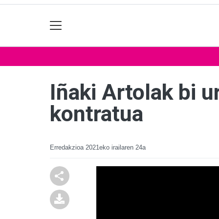
Iñaki Artolak bi 
kontratua
Erredakzioa
2021eko irailaren 24a