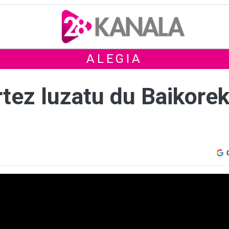
ALEGIA
urtez luzatu du Baikore