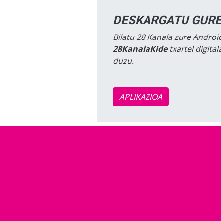
DESKARGATU GURE
Bilatu 28 Kanala zure Android
28KanalaKide
txartel digita
duzu.
APLIKAZIOA