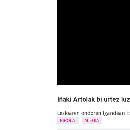
Iñaki Artolak bi urtez l
Lesioaren ondoren igandean it
KIROLA
ALEGIA