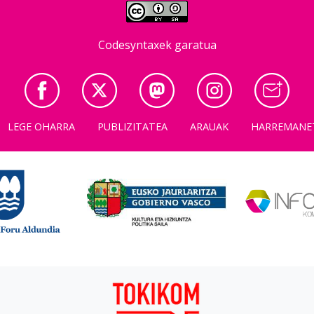
Codesyntaxek garatua
LEGE OHARRA
PUBLIZITATEA
ARAUAK
HARREMANE