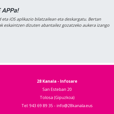
 APPa!
 eta iOS aplikazio bilatzailean eta deskargatu. Bertan
lak eskaintzen dizuten abantailez gozatzeko aukera izango
28 Kanala - Infosare
San Esteban 20
Tolosa (Gipuzkoa)
Tel: 943 69 89 35 -
info@28kanala.eus