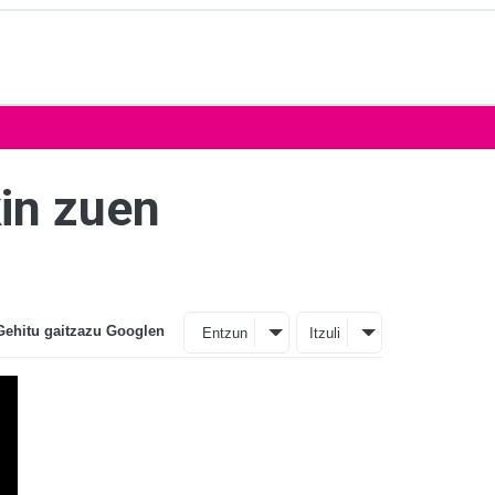
kin zuen
Gehitu gaitzazu Googlen
Entzun
Itzuli