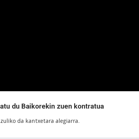
uzatu du Baikorekin zuen kontratua
zuliko da kantxetara alegiarra.