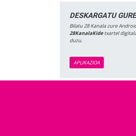
DESKARGATU GURE
Bilatu 28 Kanala zure Android
28KanalaKide
txartel digita
duzu.
APLIKAZIOA