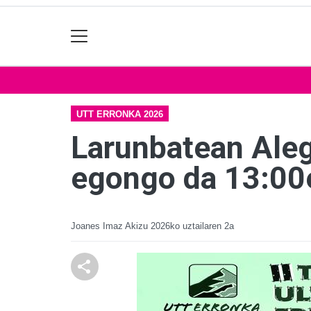
UTT ERRONKA 2026
Larunbatean Alegi
egongo da 13:00e
Joanes Imaz Akizu
2026ko uztailaren 2a