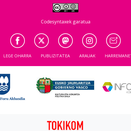
Codesyntaxek garatua
LEGE OHARRA
PUBLIZITATEA
ARAUAK
HARREMANE