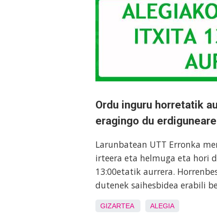
Ordu inguru horretatik a
eragingo du erdigunearen
Larunbatean UTT Erronka mend
irteera eta helmuga eta hori d
13:00etatik aurrera. Horrenbes
dutenek saihesbidea erabili b
GIZARTEA
ALEGIA