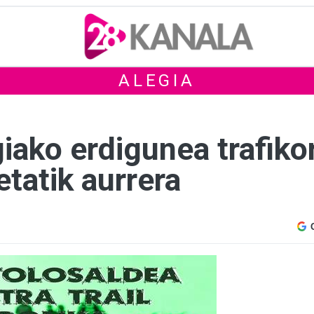
ALEGIA
ako erdigunea trafikor
tatik aurrera