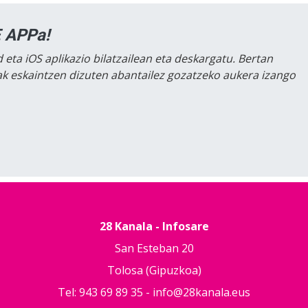
 APPa!
 eta iOS aplikazio bilatzailean eta deskargatu. Bertan
lak eskaintzen dizuten abantailez gozatzeko aukera izango
28 Kanala - Infosare
San Esteban 20
Tolosa (Gipuzkoa)
Tel: 943 69 89 35 -
info@28kanala.eus