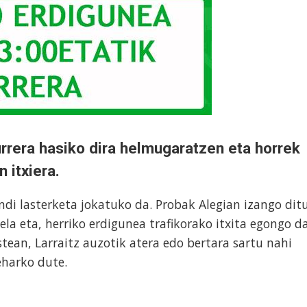
urrera hasiko dira helmugaratzen eta horrek
 itxiera.
i lasterketa jokatuko da. Probak Alegian izango dit
ela eta, herriko erdigunea trafikorako itxita egongo d
tean, Larraitz auzotik atera edo bertara sartu nahi
eharko dute.