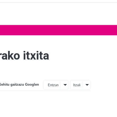
ako itxita
Gehitu gaitzazu Googlen
Entzun
Itzuli