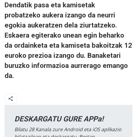
Dendatik pasa eta kamisetak
probatzeko aukera izango da neurri
egokia aukeratzen dela ziurtatzeko.
Eskaera egiterako unean egin beharko
da ordainketa eta kamiseta bakoitzak 12
euroko prezioa izango du. Banaketari
buruzko informazioa aurrerago emango
da.
DESKARGATU GURE APPa!
Bilatu 28 Kanala zure Android eta iOS aplikazio
bilatzailean eta deskargatu. Bertan