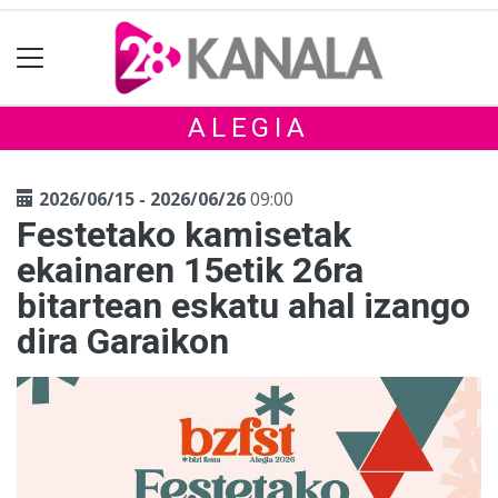
ALEGIA
2026/06/15 - 2026/06/26
09:00
Festetako kamisetak
ekainaren 15etik 26ra
bitartean eskatu ahal izango
dira Garaikon