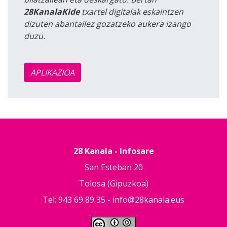
28KanalaKide
txartel digitalak eskaintzen
dizuten abantailez gozatzeko aukera izango
duzu.
APLIKAZIOA
28 Kanala - Infosare
San Esteban 20
Tolosa (Gipuzkoa)
Tel: 943 69 89 35 -
info@28kanala.eus