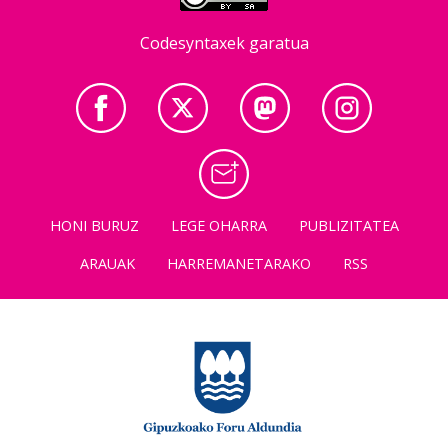
Codesyntaxek garatua
HONI BURUZ
LEGE OHARRA
PUBLIZITATEA
ARAUAK
HARREMANETARAKO
RSS