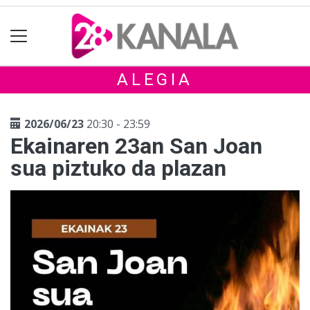
ALEGIA
2026/06/23
20:30 - 23:59
Ekainaren 23an San Joan
sua piztuko da plazan