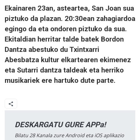
Ekainaren 23an, asteartea, San Joan sua
piztuko da plazan. 20:30ean zahagiardoa
egingo da eta ondoren piztuko da sua.
Ekitaldian herritar talde batek Bordon
Dantza abestuko du Txintxarri
Abesbatza kultur elkartearen ekimenez
eta Sutarri dantza taldeak eta herriko
musikariek ere hartuko dute parte.
DESKARGATU GURE APPa!
Bilatu 28 Kanala zure Android eta iOS aplikazio