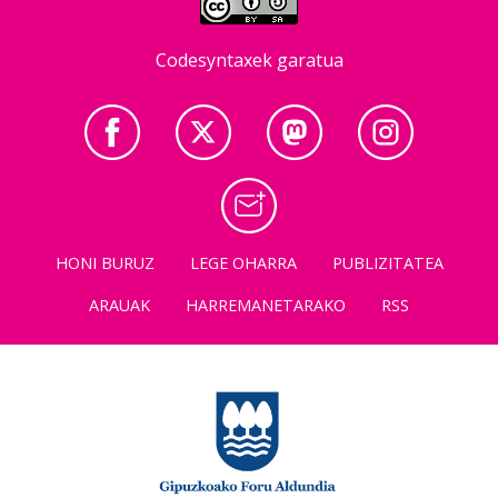
Codesyntaxek garatua
HONI BURUZ
LEGE OHARRA
PUBLIZITATEA
ARAUAK
HARREMANETARAKO
RSS