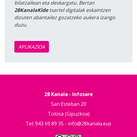
bilatzailean eta deskargatu. Bertan
28KanalaKide
txartel digitalak eskaintzen
dizuten abantailez gozatzeko aukera izango
duzu.
APLIKAZIOA
28 Kanala - Infosare
San Esteban 20
Tolosa (Gipuzkoa)
Tel: 943 69 89 35 -
info@28kanala.eus