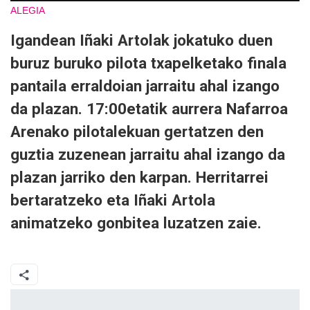
ALEGIA
Igandean Iñaki Artolak jokatuko duen
buruz buruko pilota txapelketako finala
pantaila erraldoian jarraitu ahal izango
da plazan. 17:00etatik aurrera Nafarroa
Arenako pilotalekuan gertatzen den
guztia zuzenean jarraitu ahal izango da
plazan jarriko den karpan. Herritarrei
bertaratzeko eta Iñaki Artola
animatzeko gonbitea luzatzen zaie.