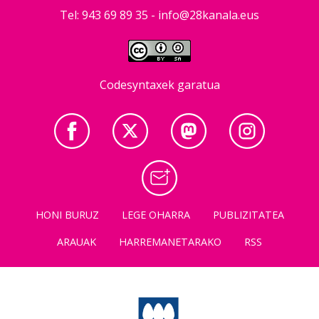
Tel: 943 69 89 35 -
info@28kanala.eus
Codesyntaxek garatua
HONI BURUZ
LEGE OHARRA
PUBLIZITATEA
ARAUAK
HARREMANETARAKO
RSS