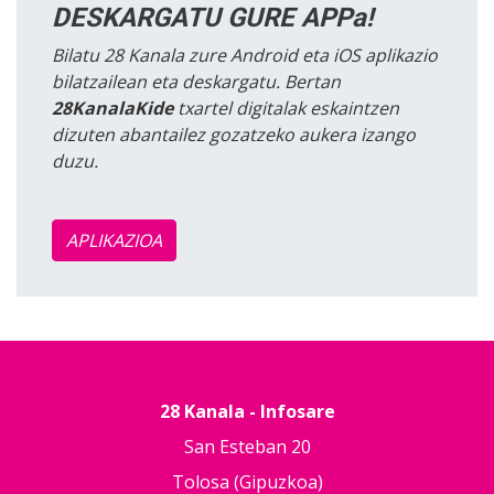
DESKARGATU GURE APPa!
Bilatu 28 Kanala zure Android eta iOS aplikazio
bilatzailean eta deskargatu. Bertan
28KanalaKide
txartel digitalak eskaintzen
dizuten abantailez gozatzeko aukera izango
duzu.
APLIKAZIOA
28 Kanala - Infosare
San Esteban 20
Tolosa (Gipuzkoa)