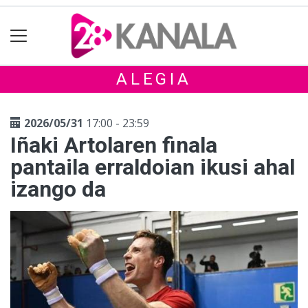
ALEGIA
2026/05/31
17:00 - 23:59
Iñaki Artolaren finala
pantaila erraldoian ikusi ahal
izango da