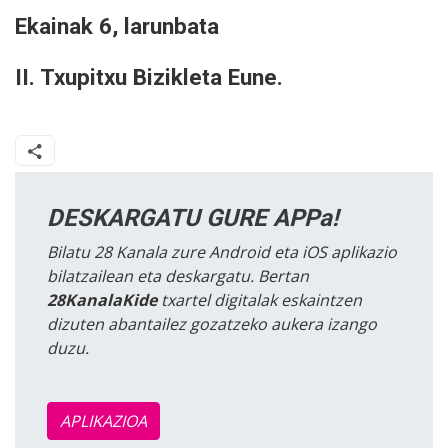
Ekainak 6, larunbata
II. Txupitxu Bizikleta Eune.
DESKARGATU GURE APPa!
Bilatu 28 Kanala zure Android eta iOS aplikazio
bilatzailean eta deskargatu. Bertan
28KanalaKide
txartel digitalak eskaintzen
dizuten abantailez gozatzeko aukera izango
duzu.
APLIKAZIOA