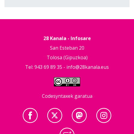
28 Kanala - Infosare
San Esteban 20
Tolosa (Gipuzkoa)
Tel: 943 69 89 35 -
info@28kanala.eus
Codesyntaxek garatua