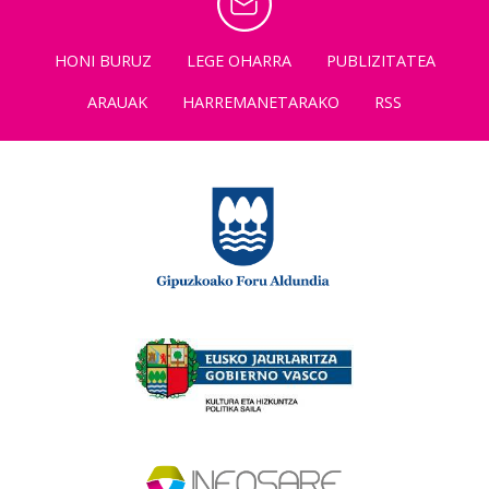
HONI BURUZ
LEGE OHARRA
PUBLIZITATEA
ARAUAK
HARREMANETARAKO
RSS