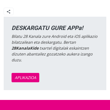
DESKARGATU GURE APPa!
Bilatu 28 Kanala zure Android eta iOS aplikazio
bilatzailean eta deskargatu. Bertan
28KanalaKide
txartel digitalak eskaintzen
dizuten abantailez gozatzeko aukera izango
duzu.
APLIKAZIOA