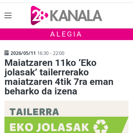
ALEGIA
2026/05/11
16:30 - 22:00
Maiatzaren 11ko ‘Eko
jolasak’ tailerrerako
maiatzaren 4tik 7ra eman
beharko da izena