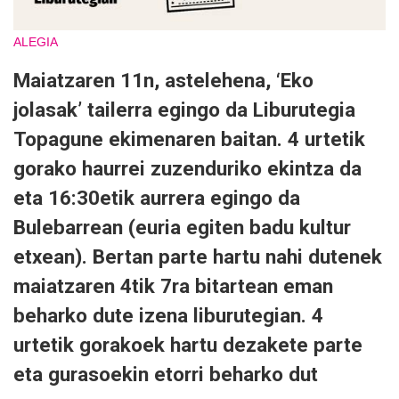
ALEGIA
Maiatzaren 11n, astelehena, ‘Eko
jolasak’ tailerra egingo da Liburutegia
Topagune ekimenaren baitan. 4 urtetik
gorako haurrei zuzenduriko ekintza da
eta 16:30etik aurrera egingo da
Bulebarrean (euria egiten badu kultur
etxean). Bertan parte hartu nahi dutenek
maiatzaren 4tik 7ra bitartean eman
beharko dute izena liburutegian. 4
urtetik gorakoek hartu dezakete parte
eta gurasoekin etorri beharko dut