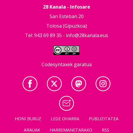
28 Kanala - Infosare
San Esteban 20
Tolosa (Gipuzkoa)
Tel: 943 69 89 35 -
info@28kanala.eus
Codesyntaxek garatua
HONI BURUZ
LEGE OHARRA
PUBLIZITATEA
ARAUAK
HARREMANETARAKO
RSS