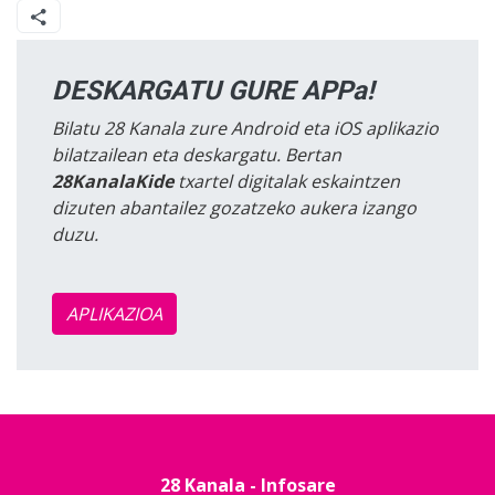
DESKARGATU GURE APPa!
Bilatu 28 Kanala zure Android eta iOS aplikazio
bilatzailean eta deskargatu. Bertan
28KanalaKide
txartel digitalak eskaintzen
dizuten abantailez gozatzeko aukera izango
duzu.
APLIKAZIOA
28 Kanala - Infosare