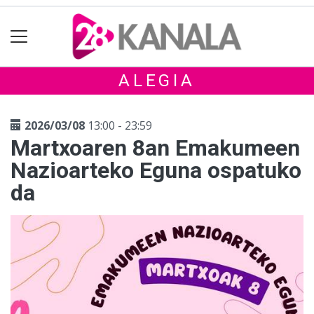
ALEGIA
2026/03/08
13:00 - 23:59
Martxoaren 8an Emakumeen
Nazioarteko Eguna ospatuko
da