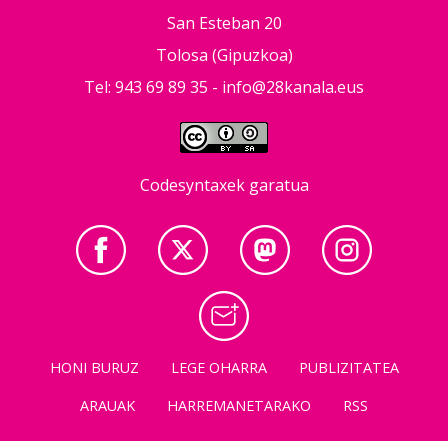
San Esteban 20
Tolosa (Gipuzkoa)
Tel: 943 69 89 35 -
info@28kanala.eus
Codesyntaxek garatua
HONI BURUZ
LEGE OHARRA
PUBLIZITATEA
ARAUAK
HARREMANETARAKO
RSS