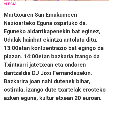
ALEGIA
Martxoaren 8an Emakumeen
Nazioarteko Eguna ospatuko da.
Eguneko aldarrikapenekin bat eginez,
Udalak hainbat ekintza antolatu ditu.
13:00etan kontzentrazio bat egingo da
plazan. 14:00etan bazkaria izango da
Txintxarri jatetxean eta ondoren
dantzaldia DJ Joxi Fernandezekin.
Bazkarira joan nahi dutenek bihar,
ostirala, izango dute txartelak erosteko
azken eguna, kultur etxean 20 euroan.