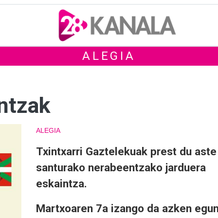
ALEGIA
ntzak
ALEGIA
Txintxarri Gaztelekuak prest du aste
santurako nerabeentzako jarduera
eskaintza.
Martxoaren 7a izango da azken egu