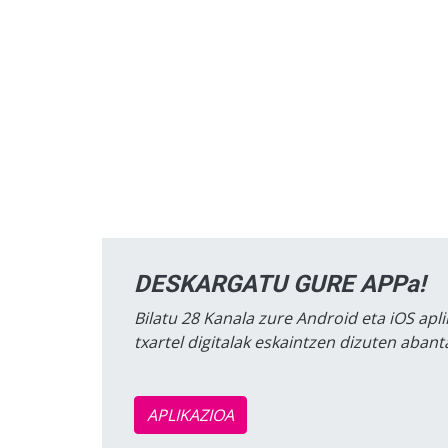
DESKARGATU GURE APPa!
Bilatu 28 Kanala zure Android eta iOS apli
txartel digitalak eskaintzen dizuten aban
APLIKAZIOA