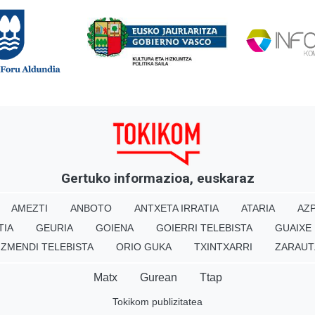
Gertuko informazioa, euskaraz
AMEZTI
ANBOTO
ANTXETA IRRATIA
ATARIA
AZP
TIA
GEURIA
GOIENA
GOIERRI TELEBISTA
GUAIXE
IZMENDI TELEBISTA
ORIO GUKA
TXINTXARRI
ZARAUT
Matx
Gurean
Ttap
Tokikom publizitatea