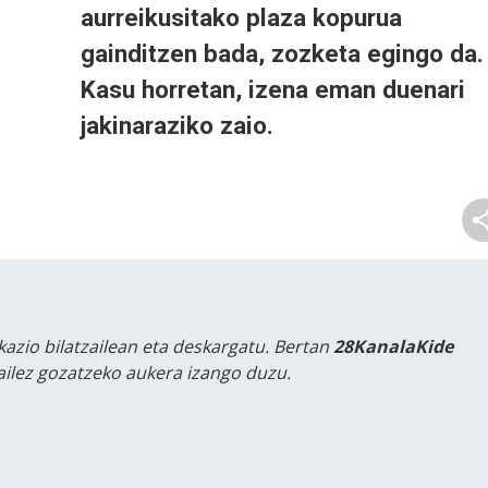
aurreikusitako plaza kopurua
gainditzen bada, zozketa egingo da.
Kasu horretan, izena eman duenari
jakinaraziko zaio.
kazio bilatzailean eta deskargatu. Bertan
28KanalaKide
tailez gozatzeko aukera izango duzu.