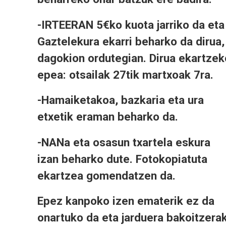
-IRTEERAN 5€ko kuota jarriko da eta
Gaztelekura ekarri beharko da dirua,
dagokion ordutegian. Dirua ekartzek
epea: otsailak 27tik martxoak 7ra.
-Hamaiketakoa, bazkaria eta ura
etxetik eraman beharko da.
-NANa eta osasun txartela eskura
izan beharko dute. Fotokopiatuta
ekartzea gomendatzen da.
Epez kanpoko izen ematerik ez da
onartuko da eta jarduera bakoitzera