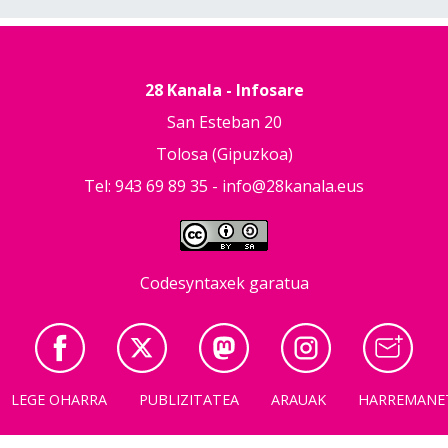
28 Kanala - Infosare
San Esteban 20
Tolosa (Gipuzkoa)
Tel: 943 69 89 35 -
info@28kanala.eus
Codesyntaxek garatua
LEGE OHARRA
PUBLIZITATEA
ARAUAK
HARREMANE