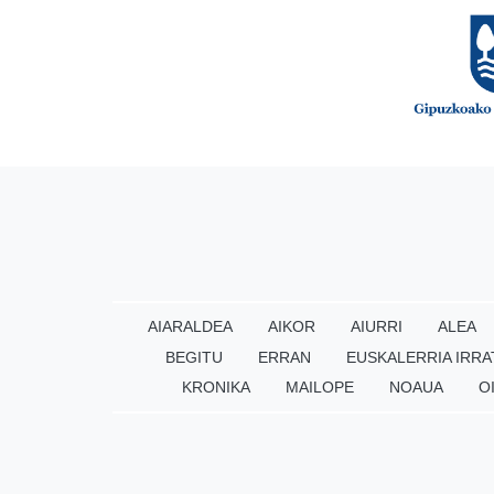
AIARALDEA
AIKOR
AIURRI
ALEA
BEGITU
ERRAN
EUSKALERRIA IRRA
KRONIKA
MAILOPE
NOAUA
O