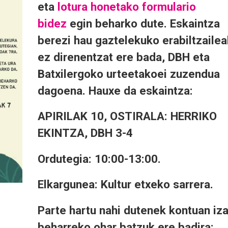
eta
lotura honetako formulario
bidez
egin beharko dute. Eskaintza
berezi hau gaztelekuko erabiltzailea
ez direnentzat ere bada, DBH eta
Batxilergoko urteetakoei zuzendua
dagoena. Hauxe da eskaintza:
APIRILAK 10, OSTIRALA: HERRIKO
EKINTZA, DBH 3-4
Ordutegia: 10:00-13:00.
Elkargunea: Kultur etxeko sarrera.
Parte hartu nahi dutenek kontuan iz
beharreko ohar batzuk ere badira: