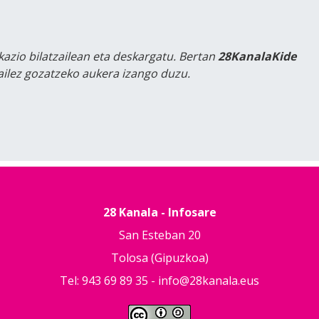
kazio bilatzailean eta deskargatu. Bertan
28KanalaKide
tailez gozatzeko aukera izango duzu.
28 Kanala - Infosare
San Esteban 20
Tolosa (Gipuzkoa)
Tel: 943 69 89 35 -
info@28kanala.eus