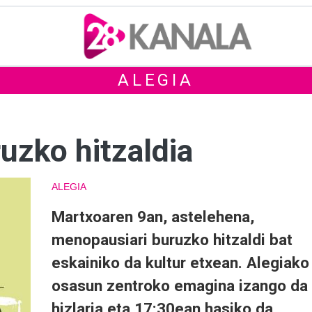
ALEGIA
uzko hitzaldia
ALEGIA
Martxoaren 9an, astelehena,
menopausiari buruzko hitzaldi bat
eskainiko da kultur etxean. Alegiako
osasun zentroko emagina izango da
hizlaria eta 17:30ean hasiko da.