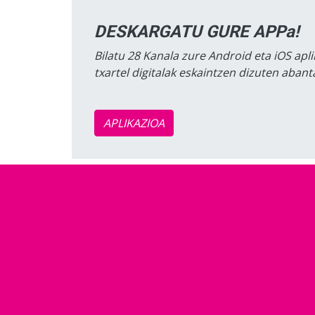
DESKARGATU GURE APPa!
Bilatu 28 Kanala zure Android eta iOS apli
txartel digitalak eskaintzen dizuten aban
APLIKAZIOA