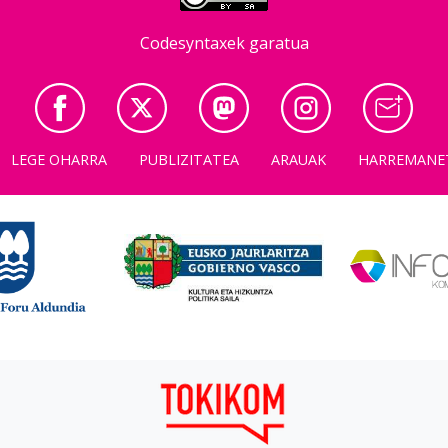
Codesyntaxek garatua
LEGE OHARRA
PUBLIZITATEA
ARAUAK
HARREMANE