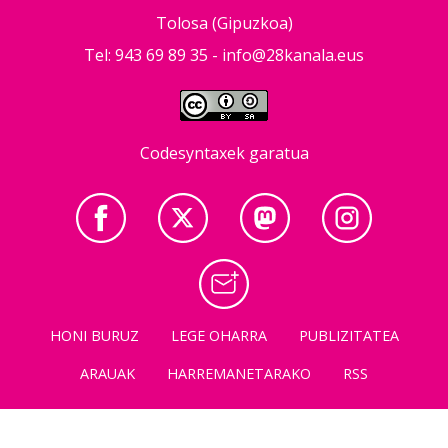
Tolosa (Gipuzkoa)
Tel: 943 69 89 35 -
info@28kanala.eus
Codesyntaxek garatua
HONI BURUZ
LEGE OHARRA
PUBLIZITATEA
ARAUAK
HARREMANETARAKO
RSS