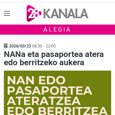
ALEGIA
2026/03/23
08:30 - 22:00
NANa eta pasaportea atera
edo berritzeko aukera