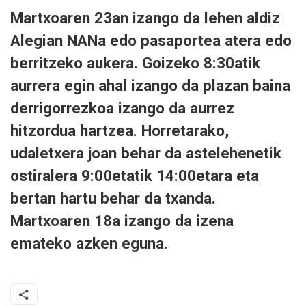
Martxoaren 23an izango da lehen aldiz
Alegian NANa edo pasaportea atera edo
berritzeko aukera. Goizeko 8:30atik
aurrera egin ahal izango da plazan baina
derrigorrezkoa izango da aurrez
hitzordua hartzea. Horretarako,
udaletxera joan behar da astelehenetik
ostiralera 9:00etatik 14:00etara eta
bertan hartu behar da txanda.
Martxoaren 18a izango da izena
emateko azken eguna.