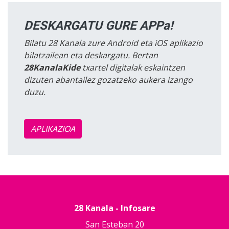
DESKARGATU GURE APPa!
Bilatu 28 Kanala zure Android eta iOS aplikazio
bilatzailean eta deskargatu. Bertan
28KanalaKide
txartel digitalak eskaintzen
dizuten abantailez gozatzeko aukera izango
duzu.
APLIKAZIOA
28 Kanala - Infosare
San Esteban 20