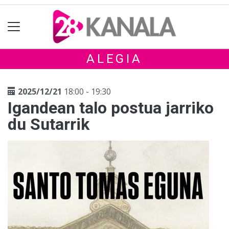
ALEGIA
2025/12/21
18:00 - 19:30
Igandean talo postua jarriko
du Sutarrik