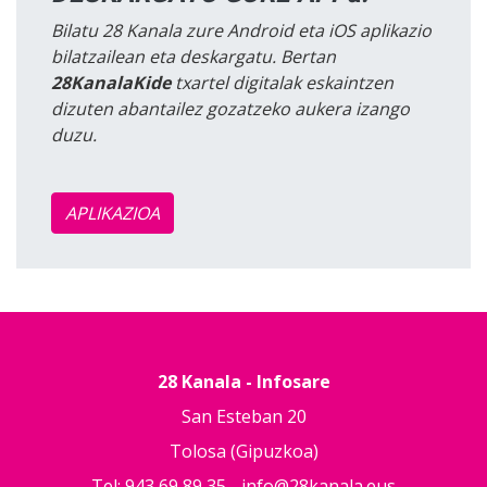
Bilatu 28 Kanala zure Android eta iOS aplikazio
bilatzailean eta deskargatu. Bertan
28KanalaKide
txartel digitalak eskaintzen
dizuten abantailez gozatzeko aukera izango
duzu.
APLIKAZIOA
28 Kanala - Infosare
San Esteban 20
Tolosa (Gipuzkoa)
Tel: 943 69 89 35 -
info@28kanala.eus