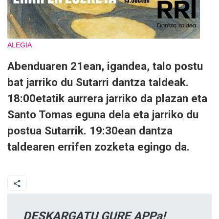
ALEGIA
Abenduaren 21ean, igandea, talo postu
bat jarriko du Sutarri dantza taldeak.
18:00etatik aurrera jarriko da plazan eta
Santo Tomas eguna dela eta jarriko du
postua Sutarrik. 19:30ean dantza
taldearen errifen zozketa egingo da.
DESKARGATU GURE APPa!