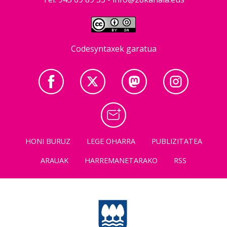
Codesyntaxek garatua
HONI BURUZ
LEGE OHARRA
PUBLIZITATEA
ARAUAK
HARREMANETARAKO
RSS