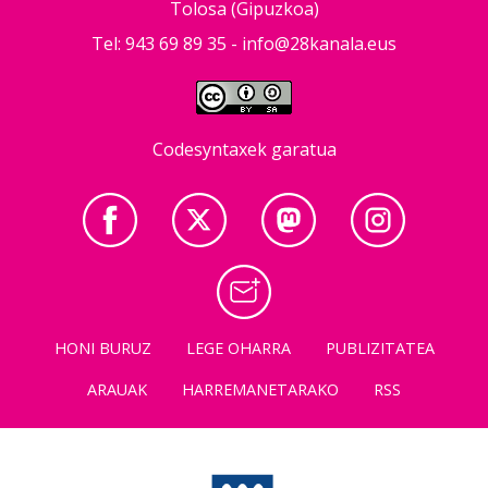
Tolosa (Gipuzkoa)
Tel: 943 69 89 35 -
info@28kanala.eus
Codesyntaxek garatua
HONI BURUZ
LEGE OHARRA
PUBLIZITATEA
ARAUAK
HARREMANETARAKO
RSS