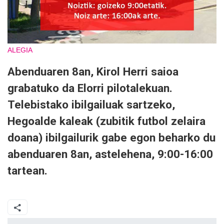
ALEGIA
Abenduaren 8an, Kirol Herri saioa
grabatuko da Elorri pilotalekuan.
Telebistako ibilgailuak sartzeko,
Hegoalde kaleak (zubitik futbol zelaira
doana) ibilgailurik gabe egon beharko du
abenduaren 8an, astelehena, 9:00-16:00
tartean.