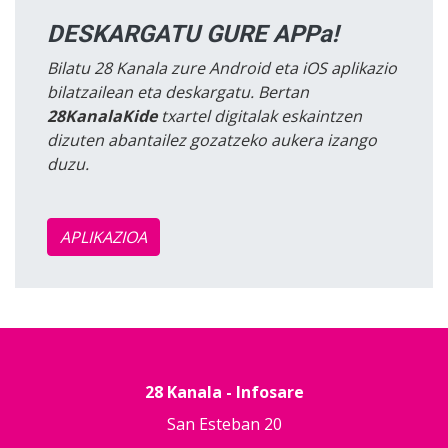
DESKARGATU GURE APPa!
Bilatu 28 Kanala zure Android eta iOS aplikazio
bilatzailean eta deskargatu. Bertan
28KanalaKide
txartel digitalak eskaintzen
dizuten abantailez gozatzeko aukera izango
duzu.
APLIKAZIOA
28 Kanala - Infosare
San Esteban 20