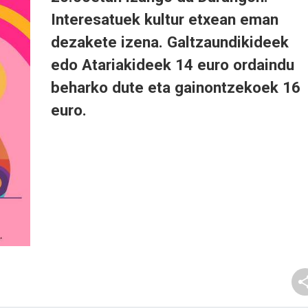
Interesatuek kultur etxean eman
dezakete izena. Galtzaundikideek
edo Atariakideek 14 euro ordaindu
beharko dute eta gainontzekoek 16
euro.