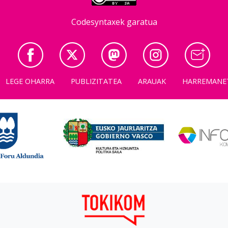
Codesyntaxek garatua
LEGE OHARRA
PUBLIZITATEA
ARAUAK
HARREMANE