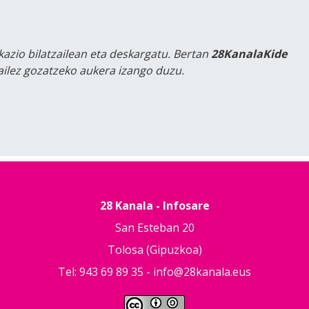
kazio bilatzailean eta deskargatu. Bertan
28KanalaKide
tailez gozatzeko aukera izango duzu.
28 Kanala - Infosare
San Esteban 20
Tolosa (Gipuzkoa)
Tel: 943 69 89 35 -
info@28kanala.eus