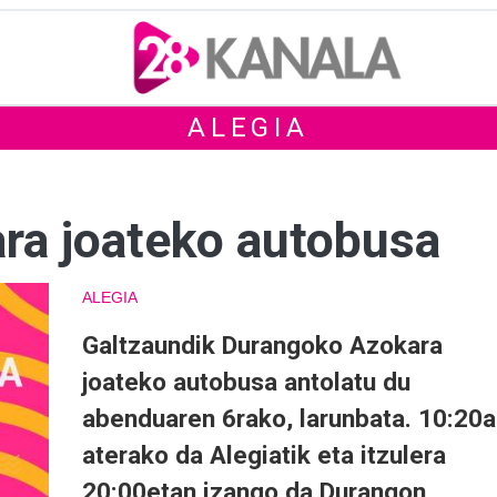
ALEGIA
ra joateko autobusa
ALEGIA
Galtzaundik Durangoko Azokara
joateko autobusa antolatu du
abenduaren 6rako, larunbata. 10:20
aterako da Alegiatik eta itzulera
20:00etan izango da Durangon.