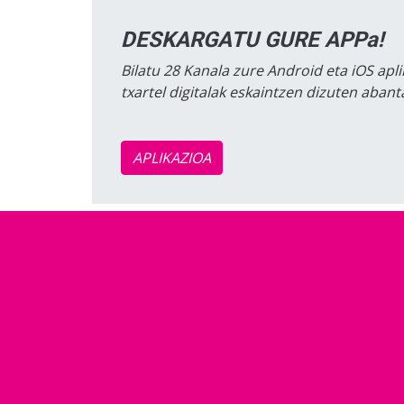
DESKARGATU GURE APPa!
Bilatu 28 Kanala zure Android eta iOS apli
txartel digitalak eskaintzen dizuten aban
APLIKAZIOA