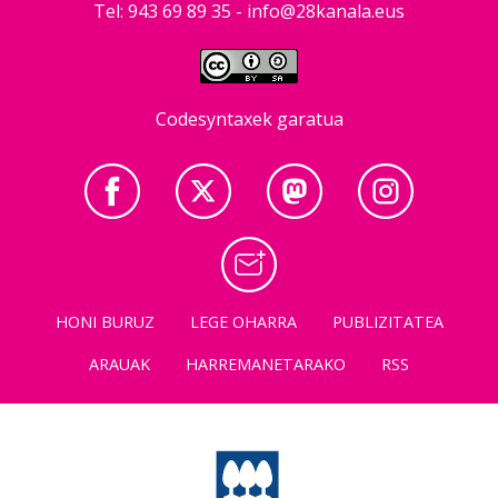
Tel: 943 69 89 35 -
info@28kanala.eus
Codesyntaxek garatua
HONI BURUZ
LEGE OHARRA
PUBLIZITATEA
ARAUAK
HARREMANETARAKO
RSS