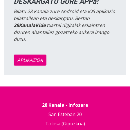
DESKARGATU GURE APPa!
Bilatu 28 Kanala zure Android eta iOS aplikazio
bilatzailean eta deskargatu. Bertan
28KanalaKide
txartel digitalak eskaintzen
dizuten abantailez gozatzeko aukera izango
duzu.
APLIKAZIOA
28 Kanala - Infosare
San Esteban 20
Tolosa (Gipuzkoa)