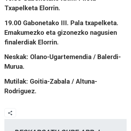
Txapelketa Elorrin.
19.00 Gabonetako III. Pala txapelketa.
Emakumezko eta gizonezko nagusien
finalerdiak Elorrin.
Neskak: Olano-Ugartemendia / Balerdi-
Murua.
Mutilak: Goitia-Zabala / Altuna-
Rodriguez.