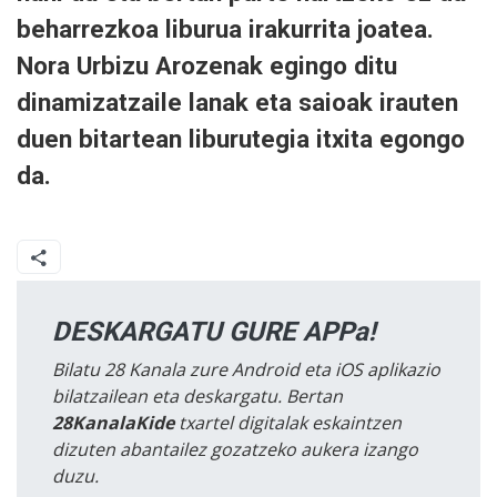
beharrezkoa liburua irakurrita joatea.
Nora Urbizu Arozenak egingo ditu
dinamizatzaile lanak eta saioak irauten
duen bitartean liburutegia itxita egongo
da.
DESKARGATU GURE APPa!
Bilatu 28 Kanala zure Android eta iOS aplikazio
bilatzailean eta deskargatu. Bertan
28KanalaKide
txartel digitalak eskaintzen
dizuten abantailez gozatzeko aukera izango
duzu.