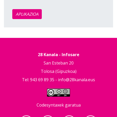
APLIKAZIOA
28 Kanala - Infosare
San Esteban 20
Tolosa (Gipuzkoa)
Tel: 943 69 89 35 -
info@28kanala.eus
Codesyntaxek garatua