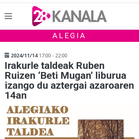
ALEGIA
2024/11/14
17:00 - 22:00
Irakurle taldeak Ruben
Ruizen ‘Beti Mugan’ liburua
izango du aztergai azaroaren
14an