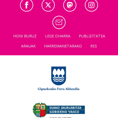
HONI BURUZ
LEGE OHARRA
PUBLIZITATEA
ARAUAK
HARREMANETARAKO
RSS