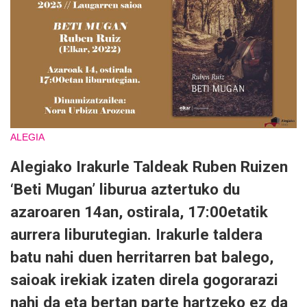
ALEGIA
Alegiako Irakurle Taldeak Ruben Ruizen
‘Beti Mugan’ liburua aztertuko du
azaroaren 14an, ostirala, 17:00etatik
aurrera liburutegian. Irakurle taldera
batu nahi duen herritarren bat balego,
saioak irekiak izaten direla gogorarazi
nahi da eta bertan parte hartzeko ez da