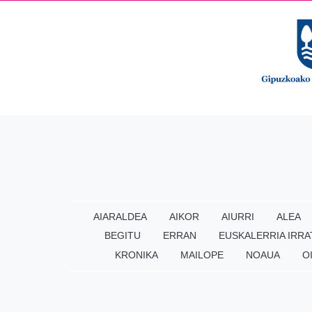
AIARALDEA
AIKOR
AIURRI
ALEA
BEGITU
ERRAN
EUSKALERRIA IRRA
KRONIKA
MAILOPE
NOAUA
O