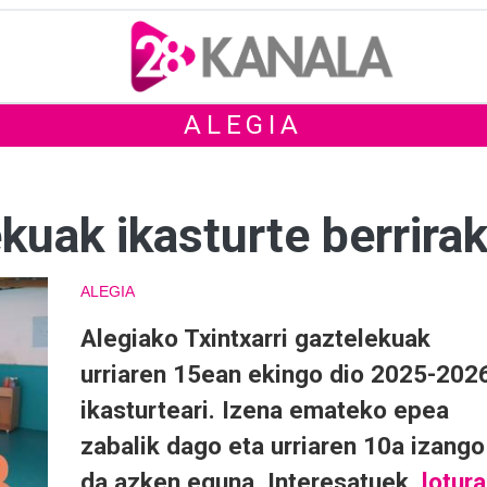
ALEGIA
ekuak ikasturte berrir
ALEGIA
Alegiako Txintxarri gaztelekuak
urriaren 15ean ekingo dio 2025-202
ikasturteari. Izena emateko epea
zabalik dago eta urriaren 10a izango
da azken eguna. Interesatuek,
lotura