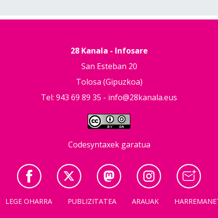
28 Kanala - Infosare
San Esteban 20
Tolosa (Gipuzkoa)
Tel: 943 69 89 35 -
info@28kanala.eus
Codesyntaxek garatua
LEGE OHARRA
PUBLIZITATEA
ARAUAK
HARREMANE