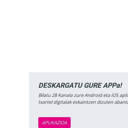
DESKARGATU GURE APPa!
Bilatu 28 Kanala zure Android eta iOS apli
txartel digitalak eskaintzen dizuten aban
APLIKAZIOA