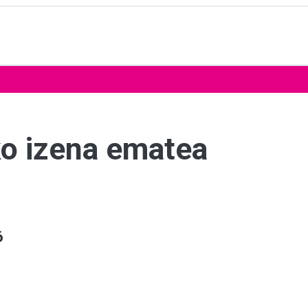
ako izena ematea
6