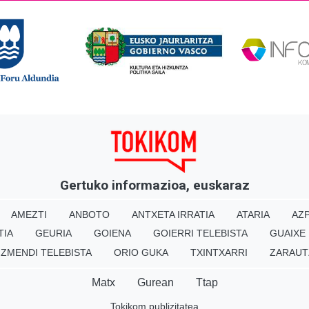
Gertuko informazioa, euskaraz
AMEZTI
ANBOTO
ANTXETA IRRATIA
ATARIA
AZP
TIA
GEURIA
GOIENA
GOIERRI TELEBISTA
GUAIXE
IZMENDI TELEBISTA
ORIO GUKA
TXINTXARRI
ZARAUT
Matx
Gurean
Ttap
Tokikom publizitatea