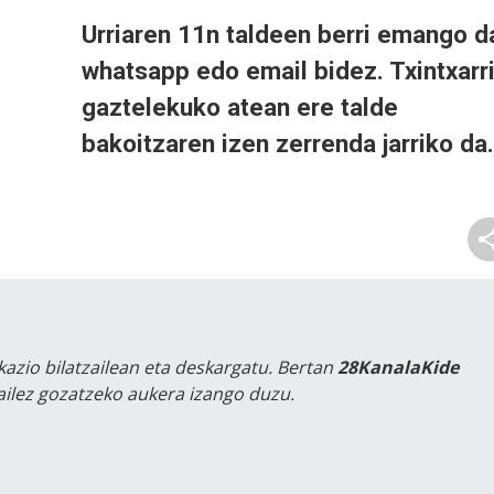
Urriaren 11n taldeen berri emango d
whatsapp edo email bidez. Txintxarr
gaztelekuko atean ere talde
bakoitzaren izen zerrenda jarriko da.
kazio bilatzailean eta deskargatu. Bertan
28KanalaKide
tailez gozatzeko aukera izango duzu.