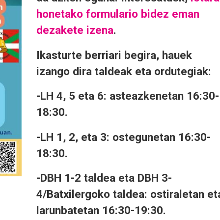
honetako formulario bidez eman
dezakete izena
.
Ikasturte berriari begira, hauek
izango dira taldeak eta ordutegiak:
-
LH 4, 5 eta 6:
asteazkenetan 16:30-
18:30.
-
LH 1, 2, eta 3:
ostegunetan 16:30-
18:30.
-
DBH 1-2 taldea eta DBH 3-
4/Batxilergoko taldea:
ostiraletan et
larunbatetan 16:30-19:30.