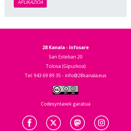
APLIKAZIOA
28 Kanala - Infosare
San Esteban 20
Tolosa (Gipuzkoa)
Tel: 943 69 89 35 -
info@28kanala.eus
Codesyntaxek garatua