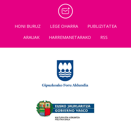
HONI BURUZ
LEGE OHARRA
PUBLIZITATEA
ARAUAK
HARREMANETARAKO
RSS