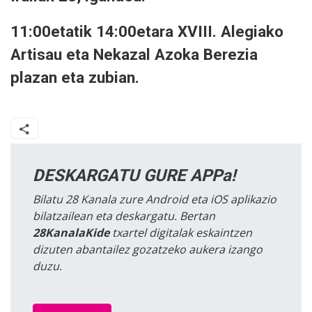
11:00etatik 14:00etara XVIII. Alegiako
Artisau eta Nekazal Azoka Berezia
plazan eta zubian.
DESKARGATU GURE APPa!
Bilatu 28 Kanala zure Android eta iOS aplikazio
bilatzailean eta deskargatu. Bertan
28KanalaKide
txartel digitalak eskaintzen
dizuten abantailez gozatzeko aukera izango
duzu.