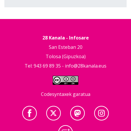
28 Kanala - Infosare
San Esteban 20
Tolosa (Gipuzkoa)
Tel: 943 69 89 35 -
info@28kanala.eus
Codesyntaxek garatua