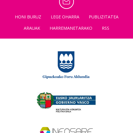
HONI BURUZ
LEGE OHARRA
PUBLIZITATEA
ARAUAK
HARREMANETARAKO
RSS