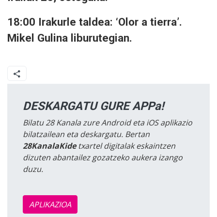
18:00 Irakurle taldea: ‘Olor a tierra’.
Mikel Gulina liburutegian.
DESKARGATU GURE APPa!
Bilatu 28 Kanala zure Android eta iOS aplikazio
bilatzailean eta deskargatu. Bertan
28KanalaKide
txartel digitalak eskaintzen
dizuten abantailez gozatzeko aukera izango
duzu.
APLIKAZIOA