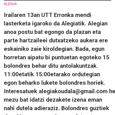
ALEGIA
Irailaren 13an UTT Erronka mendi
lasterketa igaroko da Alegiatik. Alegian
anoa postu bat egongo da plazan eta
parte hartzaileei dutxatzeko aukera ere
eskainiko zaie kiroldegian. Bada, egun
horretan aipatu bi puntuetan egoteko 15
bolondres behar ditu antolakuntzak.
11:00etatik 15:00etarako ordutegian
egon beharko lukete bolondres horiek.
Interesatuek
alegiakoudala@gmail.com
he
mezu bat idatzi dezakete izena eman
nahi dutela adieraziz. Bolondres guztiek