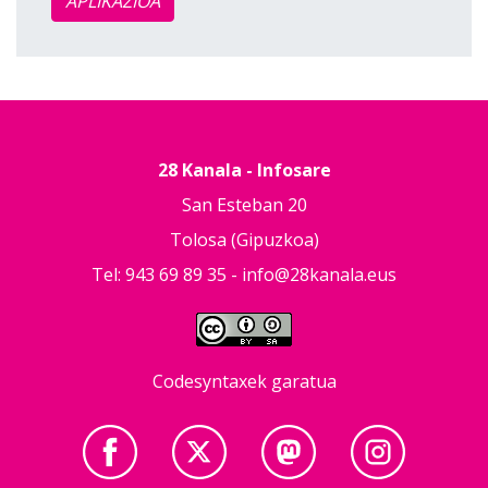
APLIKAZIOA
28 Kanala - Infosare
San Esteban 20
Tolosa (Gipuzkoa)
Tel: 943 69 89 35 -
info@28kanala.eus
Codesyntaxek garatua