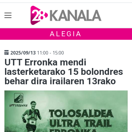
ALEGIA
2025/09/13
11:00 - 15:00
UTT Erronka mendi
lasterketarako 15 bolondres
behar dira irailaren 13rako