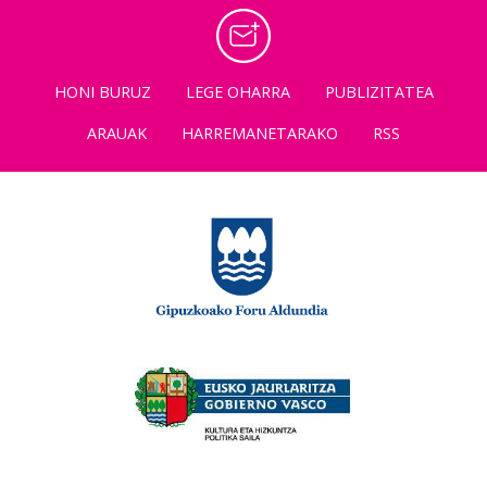
HONI BURUZ
LEGE OHARRA
PUBLIZITATEA
ARAUAK
HARREMANETARAKO
RSS