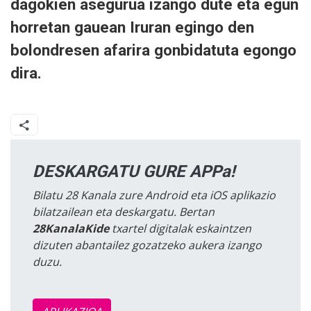
dagokien asegurua izango dute eta egun
horretan gauean Iruran egingo den
bolondresen afarira gonbidatuta egongo
dira.
DESKARGATU GURE APPa!
Bilatu 28 Kanala zure Android eta iOS aplikazio
bilatzailean eta deskargatu. Bertan
28KanalaKide
txartel digitalak eskaintzen
dizuten abantailez gozatzeko aukera izango
duzu.