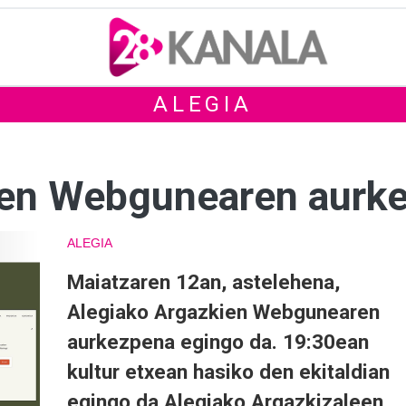
ALEGIA
ien Webgunearen aurk
ALEGIA
Maiatzaren 12an, astelehena,
Alegiako Argazkien Webgunearen
aurkezpena egingo da. 19:30ean
kultur etxean hasiko den ekitaldian
egingo da Alegiako Argazkizaleen