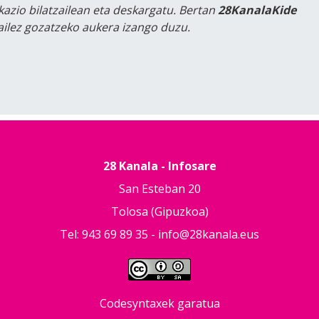
kazio bilatzailean eta deskargatu. Bertan
28KanalaKide
tailez gozatzeko aukera izango duzu.
28 Kanala - Infosare
San Esteban 20
Tolosa (Gipuzkoa)
Tel: 943 69 89 35 -
info@28kanala.eus
Codesyntaxek garatua