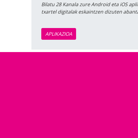
Bilatu 28 Kanala zure Android eta iOS apli
txartel digitalak eskaintzen dizuten aban
APLIKAZIOA