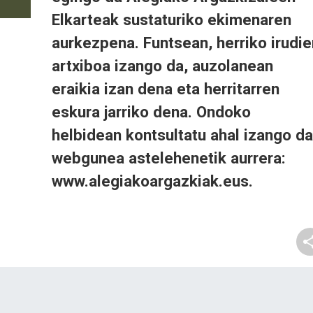
Elkarteak sustaturiko ekimenaren
aurkezpena. Funtsean, herriko irudie
artxiboa izango da, auzolanean
eraikia izan dena eta herritarren
eskura jarriko dena. Ondoko
helbidean kontsultatu ahal izango da
webgunea astelehenetik aurrera:
www.alegiakoargazkiak.eus.