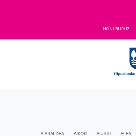
HONI BURUZ
AIARALDEA
AIKOR
AIURRI
ALEA