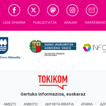
LEGE OHARRA
PUBLIZITATEA
ARAUAK
HARREMANE
Gertuko informazioa, euskaraz
AMEZTI
ANBOTO
ANTXETA IRRATIA
ATARIA
AZP