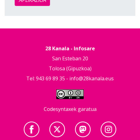
APLIKAZIOA
28 Kanala - Infosare
San Esteban 20
Tolosa (Gipuzkoa)
Tel: 943 69 89 35 -
info@28kanala.eus
Codesyntaxek garatua