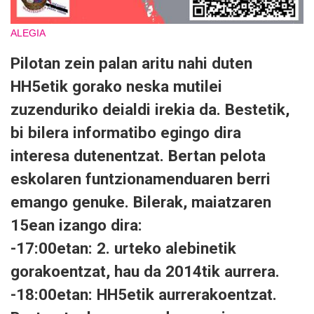
ALEGIA
Pilotan zein palan aritu nahi duten
HH5etik gorako neska mutilei
zuzenduriko deialdi irekia da. Bestetik,
bi bilera informatibo egingo dira
interesa dutenentzat. Bertan pelota
eskolaren funtzionamenduaren berri
emango genuke. Bilerak, maiatzaren
15ean izango dira:
-
17:00etan:
2. urteko alebinetik
gorakoentzat, hau da 2014tik aurrera.
-
18:00etan
: HH5etik aurrerakoentzat.