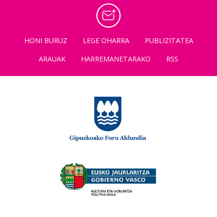
HONI BURUZ
LEGE OHARRA
PUBLIZITATEA
ARAUAK
HARREMANETARAKO
RSS