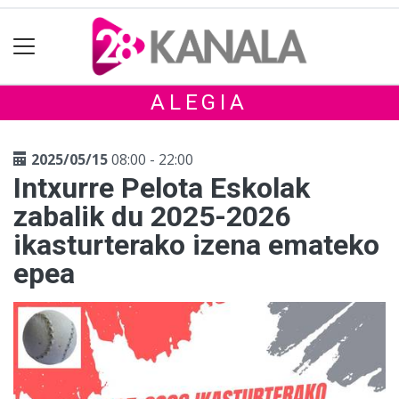
ALEGIA
2025/05/15
08:00 - 22:00
Intxurre Pelota Eskolak
zabalik du 2025-2026
ikasturterako izena emateko
epea