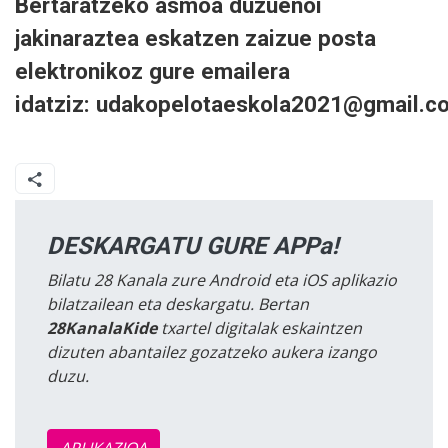
Bertaratzeko asmoa duzuenoi
jakinaraztea eskatzen zaizue posta
elektronikoz gure emailera
idatziz:
udakopelotaeskola2021@gmail.c
DESKARGATU GURE APPa!
Bilatu 28 Kanala zure Android eta iOS aplikazio
bilatzailean eta deskargatu. Bertan
28KanalaKide
txartel digitalak eskaintzen
dizuten abantailez gozatzeko aukera izango
duzu.