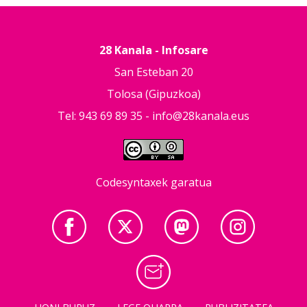
28 Kanala - Infosare
San Esteban 20
Tolosa (Gipuzkoa)
Tel: 943 69 89 35 -
info@28kanala.eus
Codesyntaxek garatua