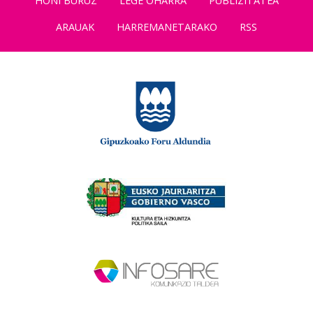
HONI BURUZ
LEGE OHARRA
PUBLIZITATEA
ARAUAK
HARREMANETARAKO
RSS