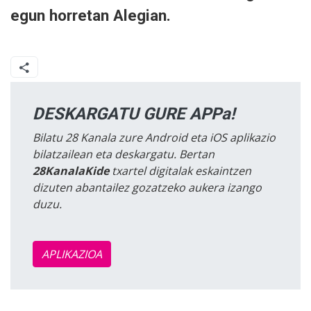
egun horretan Alegian.
DESKARGATU GURE APPa!
Bilatu 28 Kanala zure Android eta iOS aplikazio
bilatzailean eta deskargatu. Bertan
28KanalaKide
txartel digitalak eskaintzen
dizuten abantailez gozatzeko aukera izango
duzu.
APLIKAZIOA