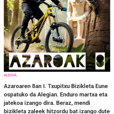
ALEGIA
Azaroaren 8an I. Txupitxu Bizikleta Eune
ospatuko da Alegian. Enduro martxa eta
jatekoa izango dira. Beraz, mendi
bizikleta zaleek hitzordu bat izango dute