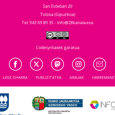
San Esteban 20
Tolosa (Gipuzkoa)
Tel: 943 69 89 35 -
info@28kanala.eus
Codesyntaxek garatua
LEGE OHARRA
PUBLIZITATEA
ARAUAK
HARREMANE