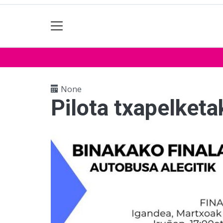
None
Pilota txapelketa