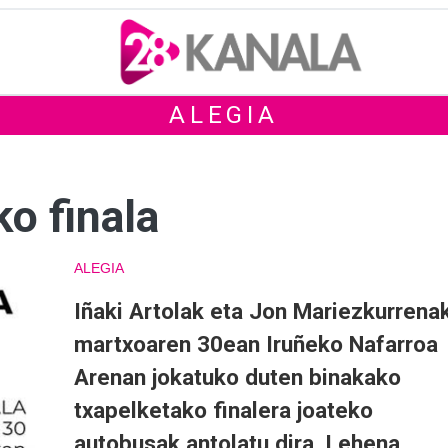
ALEGIA
ko finala
ALEGIA
Iñaki Artolak eta Jon Mariezkurrena
martxoaren 30ean Iruñeko Nafarroa
Arenan jokatuko duten binakako
txapelketako finalera joateko
autobusak antolatu dira. Lehena