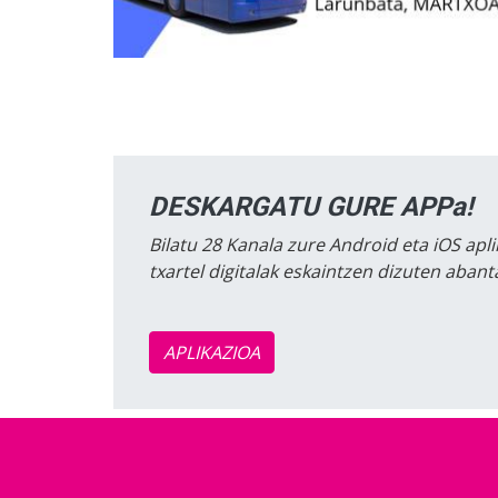
DESKARGATU GURE APPa!
Bilatu 28 Kanala zure Android eta iOS apli
txartel digitalak eskaintzen dizuten aban
APLIKAZIOA