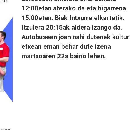
12:00etan aterako da eta bigarrena
15:00etan. Biak Intxurre elkartetik.
Itzulera 20:15ak aldera izango da.
Autobusean joan nahi dutenek kultur
etxean eman behar dute izena
martxoaren 22a baino lehen.