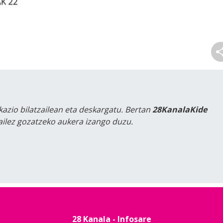
kazio bilatzailean eta deskargatu. Bertan
28KanalaKide
tailez gozatzeko aukera izango duzu.
28 Kanala - Infosare