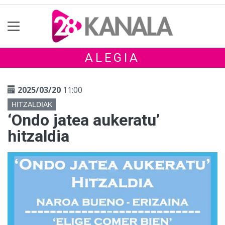
ALEGIA
2025/03/20
11:00
HITZALDIAK
‘Ondo jatea aukeratu’
hitzaldia