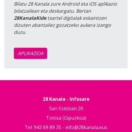
Bilatu 28 Kanala zure Android eta iOS aplikazio
bilatzailean eta deskargatu. Bertan
28KanalaKide
txartel digitalak eskaintzen
dizuten abantailez gozatzeko aukera izango
duzu.
APLIKAZIOA
28 Kanala - Infosare
San Esteban 20
Tolosa (Gipuzkoa)
Tel: 943 69 89 35 -
info@28kanala.eus