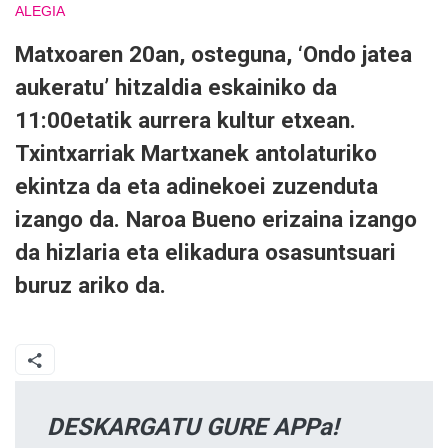
ALEGIA
Matxoaren 20an, osteguna, ‘Ondo jatea
aukeratu’ hitzaldia eskainiko da
11:00etatik aurrera kultur etxean.
Txintxarriak Martxanek antolaturiko
ekintza da eta adinekoei zuzenduta
izango da. Naroa Bueno erizaina izango
da hizlaria eta elikadura osasuntsuari
buruz ariko da.
DESKARGATU GURE APPa!