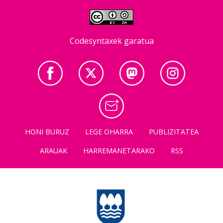
Codesyntaxek garatua
HONI BURUZ
LEGE OHARRA
PUBLIZITATEA
ARAUAK
HARREMANETARAKO
RSS