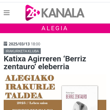
ALEGIA
2025/03/13
18:00
IRAKURKETA KLUBA
Katixa Agirreren ‘Berriz
zentauro’ eleberria