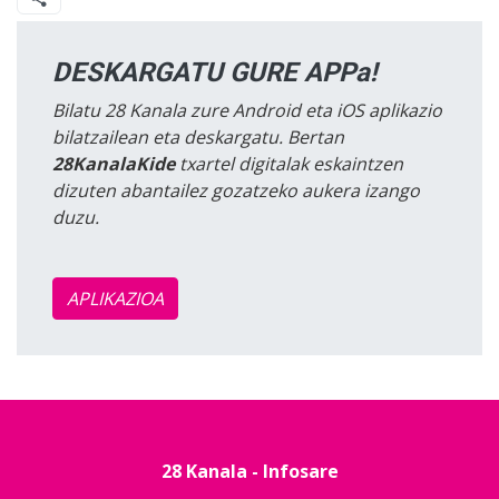
DESKARGATU GURE APPa!
Bilatu 28 Kanala zure Android eta iOS aplikazio
bilatzailean eta deskargatu. Bertan
28KanalaKide
txartel digitalak eskaintzen
dizuten abantailez gozatzeko aukera izango
duzu.
APLIKAZIOA
28 Kanala - Infosare