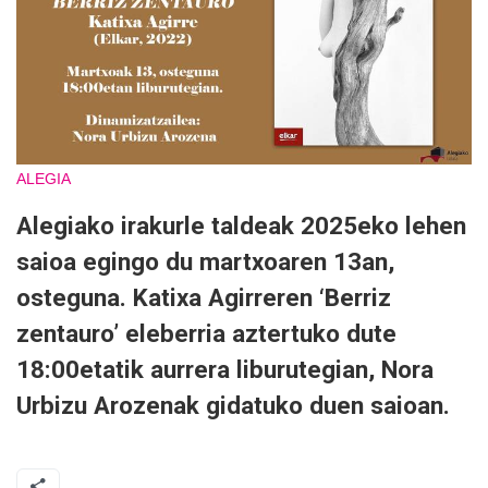
ALEGIA
Alegiako irakurle taldeak 2025eko lehen
saioa egingo du martxoaren 13an,
osteguna. Katixa Agirreren ‘Berriz
zentauro’ eleberria aztertuko dute
18:00etatik aurrera liburutegian, Nora
Urbizu Arozenak gidatuko duen saioan.