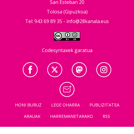
San Esteban 20
Tolosa (Gipuzkoa)
Tel: 943 69 89 35 -
info@28kanala.eus
Codesyntaxek garatua
HONI BURUZ
LEGE OHARRA
PUBLIZITATEA
ARAUAK
HARREMANETARAKO
RSS