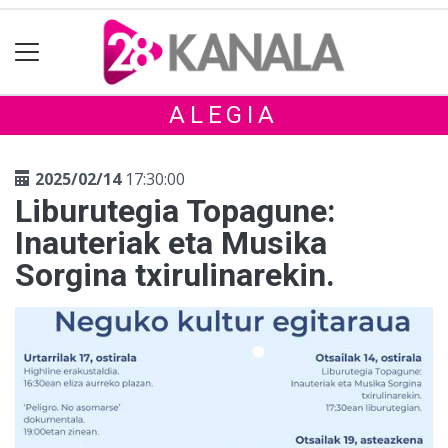
ALEGIA
2025/02/14
17:30:00
Liburutegia Topagune:
Inauteriak eta Musika
Sorgina txirulinarekin.