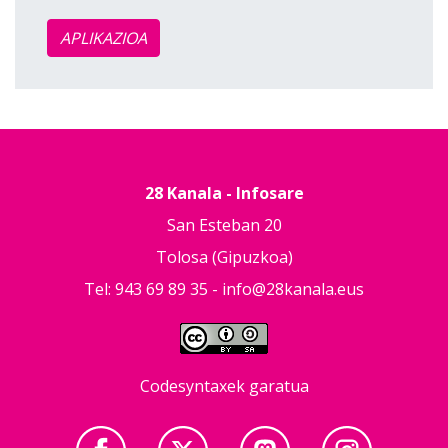
APLIKAZIOA
28 Kanala - Infosare
San Esteban 20
Tolosa (Gipuzkoa)
Tel: 943 69 89 35 -
info@28kanala.eus
Codesyntaxek garatua