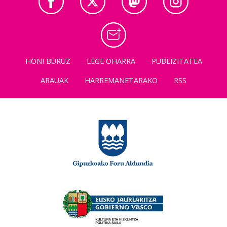
HONI BURUZ
LEGE OHARRA
PUBLIZITATEA
ARAUAK
HARREMANETARAKO
RSS