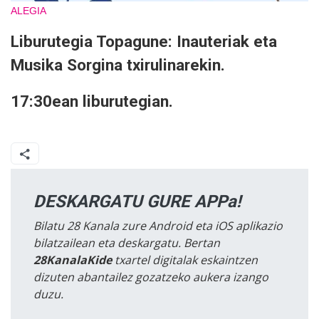
ALEGIA
Liburutegia Topagune: Inauteriak eta
Musika Sorgina txirulinarekin.
17:30ean liburutegian.
DESKARGATU GURE APPa!
Bilatu 28 Kanala zure Android eta iOS aplikazio
bilatzailean eta deskargatu. Bertan
28KanalaKide
txartel digitalak eskaintzen
dizuten abantailez gozatzeko aukera izango
duzu.