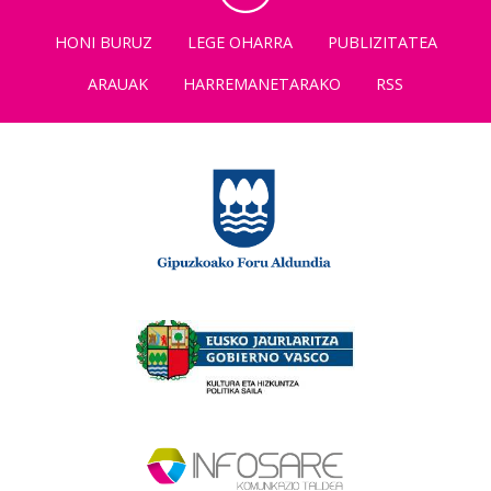
HONI BURUZ
LEGE OHARRA
PUBLIZITATEA
ARAUAK
HARREMANETARAKO
RSS