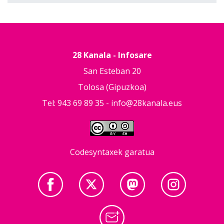
28 Kanala - Infosare
San Esteban 20
Tolosa (Gipuzkoa)
Tel: 943 69 89 35 -
info@28kanala.eus
Codesyntaxek garatua