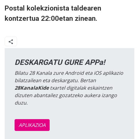
Postal kolekzionista taldearen
kontzertua 22:00etan zinean.
DESKARGATU GURE APPa!
Bilatu 28 Kanala zure Android eta iOS aplikazio
bilatzailean eta deskargatu. Bertan
28KanalaKide
txartel digitalak eskaintzen
dizuten abantailez gozatzeko aukera izango
duzu.
APLIKAZIOA