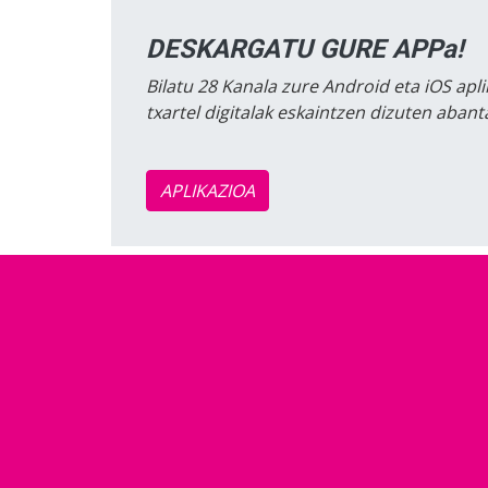
DESKARGATU GURE APPa!
Bilatu 28 Kanala zure Android eta iOS apli
txartel digitalak eskaintzen dizuten aban
APLIKAZIOA