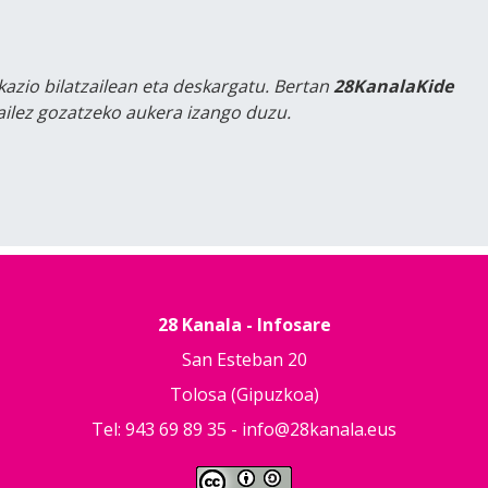
kazio bilatzailean eta deskargatu. Bertan
28KanalaKide
tailez gozatzeko aukera izango duzu.
28 Kanala - Infosare
San Esteban 20
Tolosa (Gipuzkoa)
Tel: 943 69 89 35 -
info@28kanala.eus