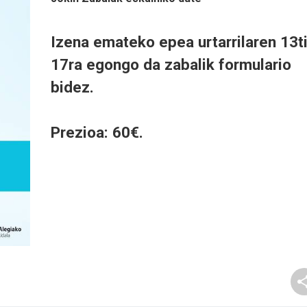
Izena emateko epea urtarrilaren 13t
17ra egongo da zabalik formulario
bidez.
Prezioa: 60€.