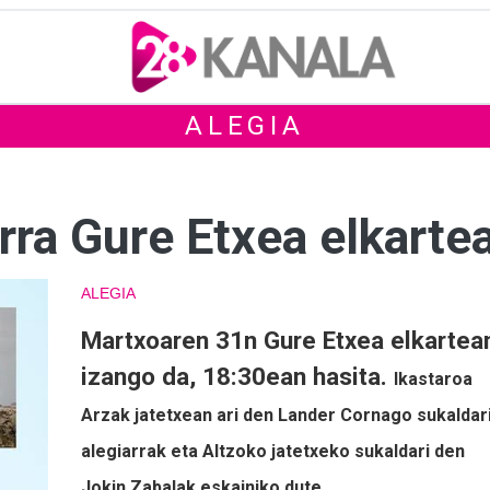
ALEGIA
erra Gure Etxea elkarte
ALEGIA
Martxoaren 31n Gure Etxea elkartea
izango da, 18:30ean hasita.
Ikastaroa
Arzak jatetxean ari den Lander Cornago sukaldar
alegiarrak eta Altzoko jatetxeko sukaldari den
Jokin Zabalak eskainiko dute