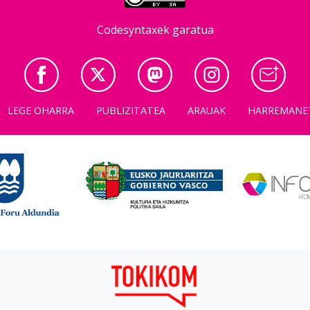
Codesyntaxek garatua
LEGE OHARRA
PUBLIZITATEA
ARAUAK
HARREMANE