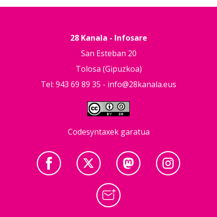
28 Kanala - Infosare
San Esteban 20
Tolosa (Gipuzkoa)
Tel: 943 69 89 35 -
info@28kanala.eus
Codesyntaxek garatua