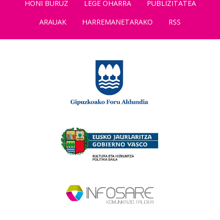
HONI BURUZ
LEGE OHARRA
PUBLIZITATEA
ARAUAK
HARREMANETARAKO
RSS