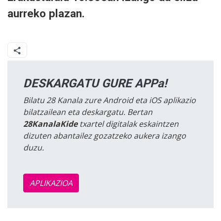
aurreko plazan.
DESKARGATU GURE APPa!
Bilatu 28 Kanala zure Android eta iOS aplikazio
bilatzailean eta deskargatu. Bertan
28KanalaKide
txartel digitalak eskaintzen
dizuten abantailez gozatzeko aukera izango
duzu.
APLIKAZIOA