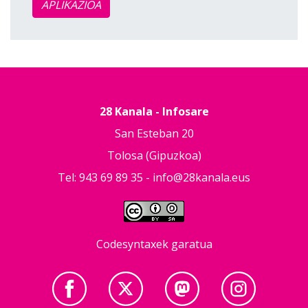
APLIKAZIOA
28 Kanala - Infosare
San Esteban 20
Tolosa (Gipuzkoa)
Tel: 943 69 89 35 -
info@28kanala.eus
Codesyntaxek garatua