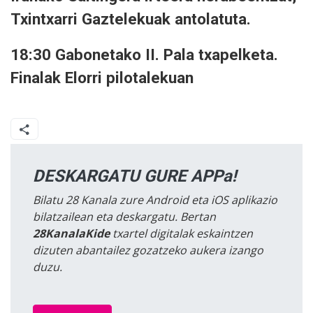
Txintxarri Gaztelekuak antolatuta.
18:30 Gabonetako II. Pala txapelketa.
Finalak Elorri pilotalekuan
DESKARGATU GURE APPa!
Bilatu 28 Kanala zure Android eta iOS aplikazio
bilatzailean eta deskargatu. Bertan
28KanalaKide
txartel digitalak eskaintzen
dizuten abantailez gozatzeko aukera izango
duzu.