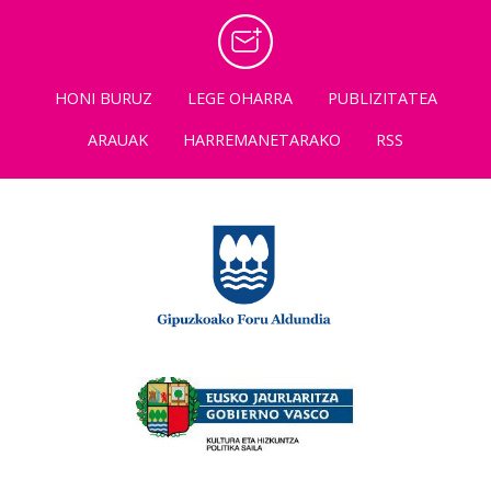
HONI BURUZ
LEGE OHARRA
PUBLIZITATEA
ARAUAK
HARREMANETARAKO
RSS