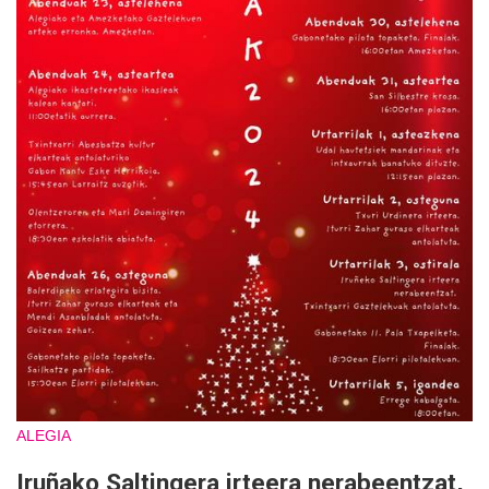
ALEGIA
Iruñako Saltingera irteera nerabeentzat,