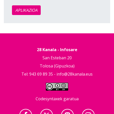
APLIKAZIOA
28 Kanala - Infosare
San Esteban 20
Tolosa (Gipuzkoa)
Tel: 943 69 89 35 -
info@28kanala.eus
Codesyntaxek garatua