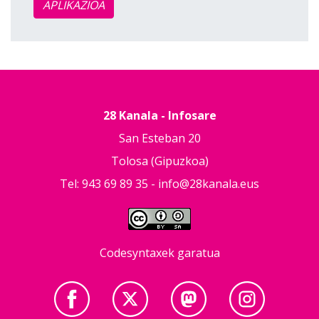
APLIKAZIOA
28 Kanala - Infosare
San Esteban 20
Tolosa (Gipuzkoa)
Tel: 943 69 89 35 -
info@28kanala.eus
Codesyntaxek garatua