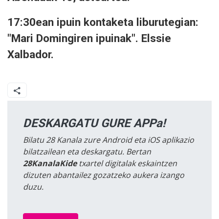
17:30ean ipuin kontaketa liburutegian:
"Mari Domingiren ipuinak". Elssie
Xalbador.
DESKARGATU GURE APPa!
Bilatu 28 Kanala zure Android eta iOS aplikazio
bilatzailean eta deskargatu. Bertan
28KanalaKide
txartel digitalak eskaintzen
dizuten abantailez gozatzeko aukera izango
duzu.