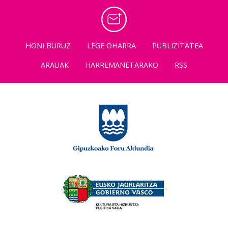
HONI BURUZ
LEGE OHARRA
PUBLIZITATEA
ARAUAK
HARREMANETARAKO
RSS