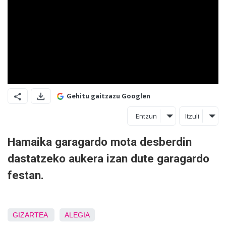
Gehitu gaitzazu Googlen
Entzun
Itzuli
Hamaika garagardo mota desberdin
dastatzeko aukera izan dute garagardo
festan.
GIZARTEA
ALEGIA