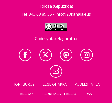
Tolosa (Gipuzkoa)
Tel: 943 69 89 35 -
info@28kanala.eus
Codesyntaxek garatua
HONI BURUZ
LEGE OHARRA
PUBLIZITATEA
ARAUAK
HARREMANETARAKO
RSS