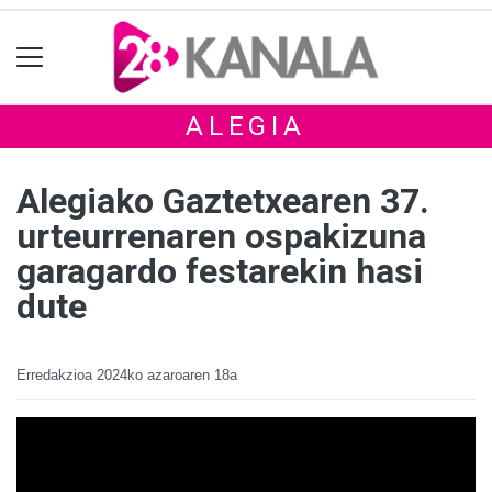
ALEGIA
Alegiako Gaztetxearen 37.
urteurrenaren ospakizuna
garagardo festarekin hasi
dute
Erredakzioa
2024ko azaroaren 18a