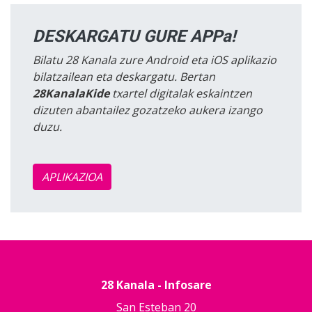
DESKARGATU GURE APPa!
Bilatu 28 Kanala zure Android eta iOS aplikazio
bilatzailean eta deskargatu. Bertan
28KanalaKide
txartel digitalak eskaintzen
dizuten abantailez gozatzeko aukera izango
duzu.
APLIKAZIOA
28 Kanala - Infosare
San Esteban 20