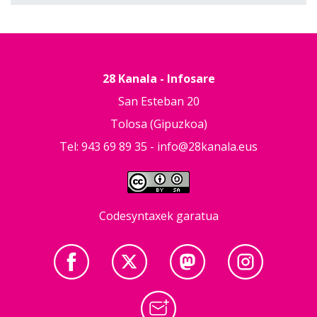
28 Kanala - Infosare
San Esteban 20
Tolosa (Gipuzkoa)
Tel: 943 69 89 35 -
info@28kanala.eus
Codesyntaxek garatua