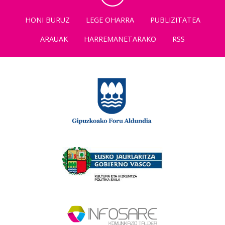
HONI BURUZ
LEGE OHARRA
PUBLIZITATEA
ARAUAK
HARREMANETARAKO
RSS