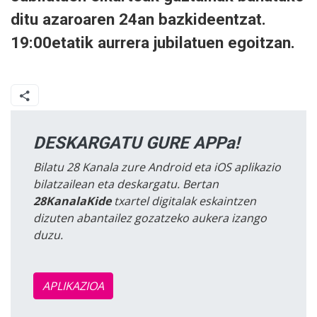
ditu azaroaren 24an bazkideentzat.
19:00etatik aurrera jubilatuen egoitzan.
DESKARGATU GURE APPa!
Bilatu 28 Kanala zure Android eta iOS aplikazio
bilatzailean eta deskargatu. Bertan
28KanalaKide
txartel digitalak eskaintzen
dizuten abantailez gozatzeko aukera izango
duzu.
APLIKAZIOA