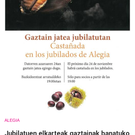
ALEGIA
Jubilatuen elkarteak gaztainak banatuko