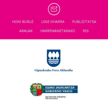
HONI BURUZ
LEGE OHARRA
PUBLIZITATEA
ARAUAK
HARREMANETARAKO
RSS