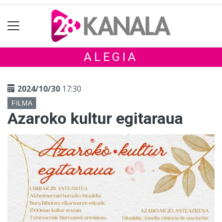
ALEGIA
2024/10/30
17:30
FILMA
Azaroko kultur egitaraua