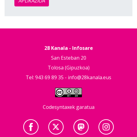
APLIKAZIOA
28 Kanala - Infosare
San Esteban 20
Tolosa (Gipuzkoa)
Tel: 943 69 89 35 -
info@28kanala.eus
Codesyntaxek garatua