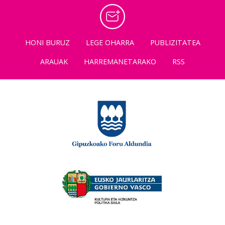
HONI BURUZ
LEGE OHARRA
PUBLIZITATEA
ARAUAK
HARREMANETARAKO
RSS