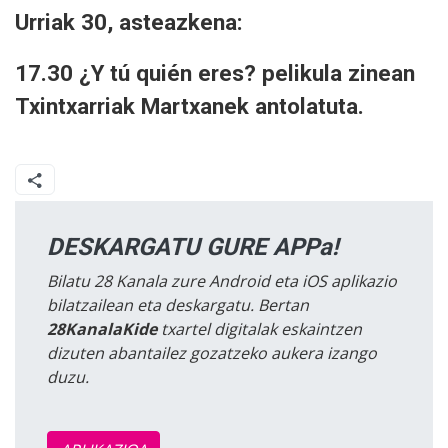
Urriak 30, asteazkena:
17.30 ¿Y tú quién eres? pelikula zinean
Txintxarriak Martxanek antolatuta.
DESKARGATU GURE APPa!
Bilatu 28 Kanala zure Android eta iOS aplikazio
bilatzailean eta deskargatu. Bertan
28KanalaKide
txartel digitalak eskaintzen
dizuten abantailez gozatzeko aukera izango
duzu.