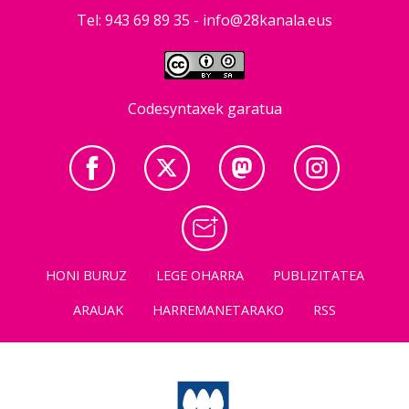
Tel: 943 69 89 35 -
info@28kanala.eus
Codesyntaxek garatua
HONI BURUZ
LEGE OHARRA
PUBLIZITATEA
ARAUAK
HARREMANETARAKO
RSS