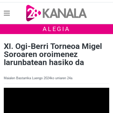
ALEGIA
XI. Ogi-Berri Torneoa Migel
Soroaren oroimenez
larunbatean hasiko da
Maialen Bastarrika Luengo
2024ko urriaren 24a