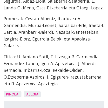
Segurola, Aldaz-Elola, Salaberria-Salaberria, E.
Landa-Okiñena, Oses-Etxeberria eta Otaegi-Lopez.
Promesak: Cestau-Albeniz, Ibarluzea-A.
Garmendia, Murua-Leonet, Sarasibar-Erle, Iraeta-I.
Garcia, Aranbarri-Balerdi, Nazabal-Santesteban,
Izagirre-Elorz, Egurrola-Beloki eta Apaolaza-
Galartza.
Elitea: U. Amiano-Sotil, E. Lizeaga-B. Garmendia,
Fernandez-Landa, Igoa-A. Apezetxea, J. Alberdi-
Bernaola, Iribarria-Loza, Rekalde-Oliden,
O.Etxeberria-Azpiroz, I. Egiguren-Irazustabarrena
eta B. Apezetxea-Apeztegia.
KIROLA
ALEGIA