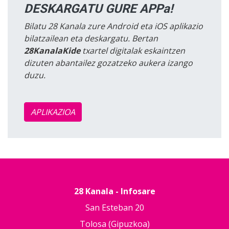
DESKARGATU GURE APPa!
Bilatu 28 Kanala zure Android eta iOS aplikazio
bilatzailean eta deskargatu. Bertan
28KanalaKide
txartel digitalak eskaintzen
dizuten abantailez gozatzeko aukera izango
duzu.
APLIKAZIOA
28 Kanala - Infosare
San Esteban 20
Tolosa (Gipuzkoa)