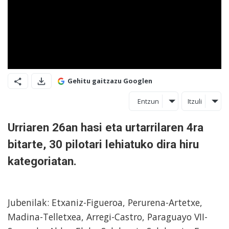
Gehitu gaitzazu Googlen
Entzun
Itzuli
Urriaren 26an hasi eta urtarrilaren 4ra
bitarte, 30 pilotari lehiatuko dira hiru
kategoriatan.
Jubenilak: Etxaniz-Figueroa, Perurena-Artetxe,
Madina-Telletxea, Arregi-Castro, Paraguayo VII-