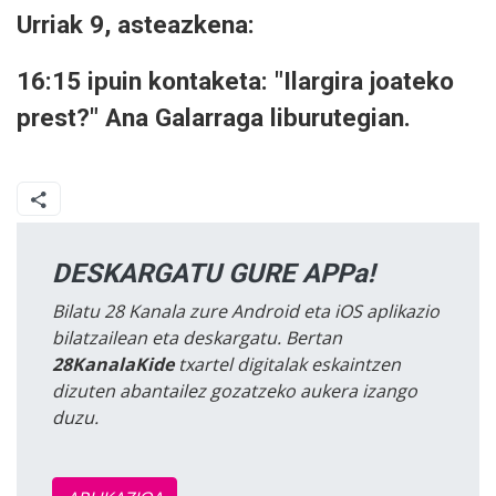
Urriak 9, asteazkena:
16:15 ipuin kontaketa: "Ilargira joateko
prest?" Ana Galarraga liburutegian.
DESKARGATU GURE APPa!
Bilatu 28 Kanala zure Android eta iOS aplikazio
bilatzailean eta deskargatu. Bertan
28KanalaKide
txartel digitalak eskaintzen
dizuten abantailez gozatzeko aukera izango
duzu.