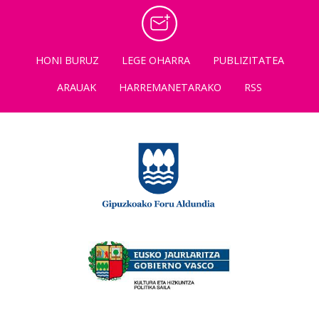
HONI BURUZ
LEGE OHARRA
PUBLIZITATEA
ARAUAK
HARREMANETARAKO
RSS