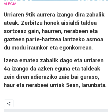
ALEGIA
Urriaren 9tik aurrera izango dira zabalik
ateak. Zerbitzu honek aisialdi taldea
sortzeaz gain, haurren, nerabeen eta
gazteen parte-hartzea lantzeko asmoa
du modu iraunkor eta egonkorrean.
Izena ematea zabalik dago eta urriaren
4a izango da azken eguna eta taldeak
zein diren adieraziko zaie bai guraso,
haur eta nerabeei urriak 5ean, larunbata.