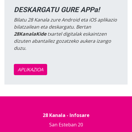
DESKARGATU GURE APPa!
Bilatu 28 Kanala zure Android eta iOS aplikazio
bilatzailean eta deskargatu. Bertan
28KanalaKide
txartel digitalak eskaintzen
dizuten abantailez gozatzeko aukera izango
duzu.
APLIKAZIOA
28 Kanala - Infosare
San Esteban 20