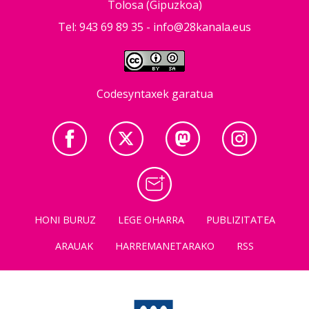
Tolosa (Gipuzkoa)
Tel: 943 69 89 35 -
info@28kanala.eus
Codesyntaxek garatua
HONI BURUZ
LEGE OHARRA
PUBLIZITATEA
ARAUAK
HARREMANETARAKO
RSS