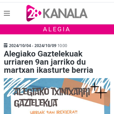
ALEGIA
2024/10/04 - 2024/10/09
10:00
Alegiako Gaztelekuak
urriaren 9an jarriko du
martxan ikasturte berria