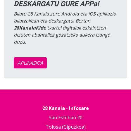
DESKARGATU GURE APPa!
Bilatu 28 Kanala zure Android eta iOS aplikazio
bilatzailean eta deskargatu. Bertan
28KanalaKide
txartel digitalak eskaintzen
dizuten abantailez gozatzeko aukera izango
duzu.
APLIKAZIOA
28 Kanala - Infosare
San Esteban 20
Tolosa (Gipuzkoa)