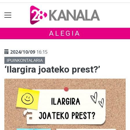
ALEGIA
2024/10/09
16:15
IPUINKONTALARIA
‘Ilargira joateko prest?’