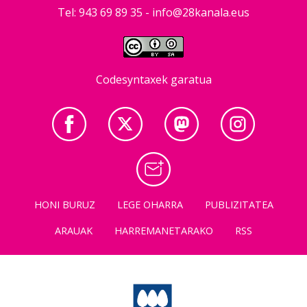
Tel: 943 69 89 35 -
info@28kanala.eus
Codesyntaxek garatua
HONI BURUZ
LEGE OHARRA
PUBLIZITATEA
ARAUAK
HARREMANETARAKO
RSS