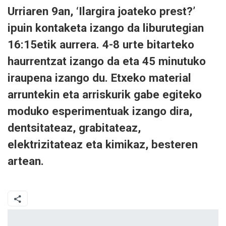
Urriaren 9an, ‘Ilargira joateko prest?’
ipuin kontaketa izango da liburutegian
16:15etik aurrera. 4-8 urte bitarteko
haurrentzat izango da eta 45 minutuko
iraupena izango du. Etxeko material
arruntekin eta arriskurik gabe egiteko
moduko esperimentuak izango dira,
dentsitateaz, grabitateaz,
elektrizitateaz eta kimikaz, besteren
artean.