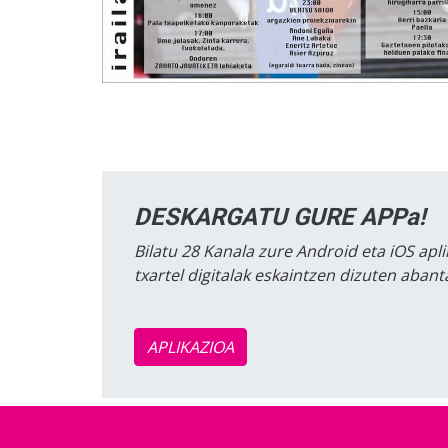
DESKARGATU GURE APPa!
Bilatu 28 Kanala zure Android eta iOS apli
txartel digitalak eskaintzen dizuten aban
APLIKAZIOA