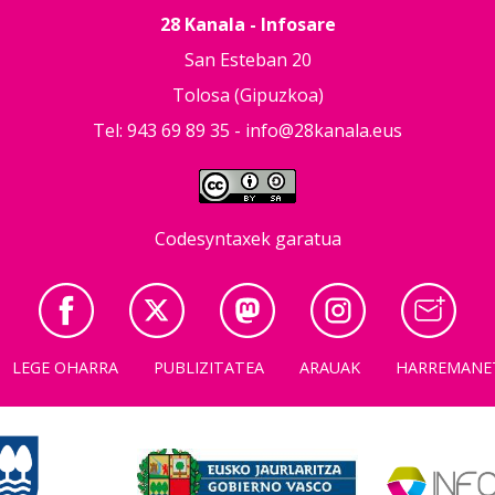
28 Kanala - Infosare
San Esteban 20
Tolosa (Gipuzkoa)
Tel: 943 69 89 35 -
info@28kanala.eus
Codesyntaxek garatua
LEGE OHARRA
PUBLIZITATEA
ARAUAK
HARREMANE