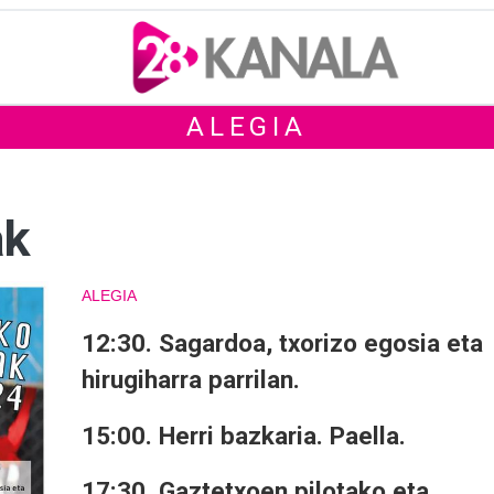
ALEGIA
ak
ALEGIA
12:30.
Sagardoa, txorizo egosia eta
hirugiharra parrilan.
15:00.
Herri bazkaria. Paella.
17:30.
Gaztetxoen pilotako eta