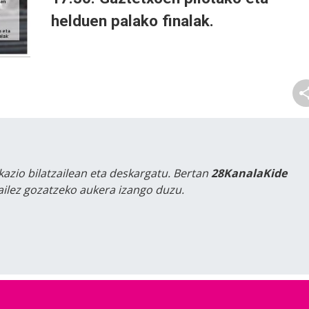
helduen palako finalak.
kazio bilatzailean eta deskargatu. Bertan
28KanalaKide
tailez gozatzeko aukera izango duzu.