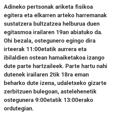
Adineko pertsonak ariketa fisikoa
egitera eta elkarren arteko harremanak
sustatzera bultzatzea helburua duen
egitasmoa irailaren 19an abiatuko da.
Ohi bezala, ostegunero egingo dira
irteerak 11:00etatik aurrera eta
ibilaldien ostean hamaiketakoa izango
dute parte hartzaileek. Parte hartu nahi
dutenek irailaren 2tik 18ra eman
beharko dute izena, udaletxeko gizarte
zerbitzuen bulegoan, astelehenetik
ostegunera 9:00etatik 13:00erako
ordutegian.