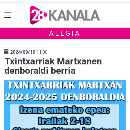
ALEGIA
2024/09/19
11:00
Txintxarriak Martxanen
denboraldi berria