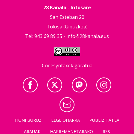
28 Kanala - Infosare
San Esteban 20
Tolosa (Gipuzkoa)
Tel: 943 69 89 35 -
info@28kanala.eus
Codesyntaxek garatua
HONI BURUZ
LEGE OHARRA
PUBLIZITATEA
ARAUAK
HARREMANETARAKO
RSS