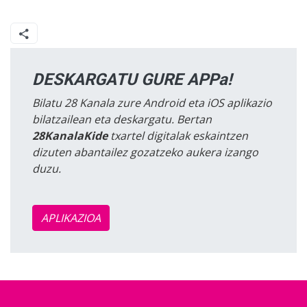
DESKARGATU GURE APPa!
Bilatu 28 Kanala zure Android eta iOS aplikazio
bilatzailean eta deskargatu. Bertan
28KanalaKide
txartel digitalak eskaintzen
dizuten abantailez gozatzeko aukera izango
duzu.
APLIKAZIOA